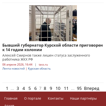
Бывший губернатор Курской области приговорен
к 14 годам колонии
Алексей Смирнов также лишен статуса заслуженного
работника ЖКХ РФ
06 апреля 2026, 16:44
|
tass.ru
Лента новостей
|
Курская область
1
...
3
4
5
6
7
8
9
10
11
...
95
Вперед
Главная
О портале
Контакты
Наши партнёры
Архив