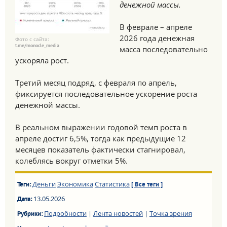
денежной массы.
В феврале – апреле
2026 года денежная
Фото с сайта:
t.me/monocle_media
масса последовательно
ускоряла рост.
Третий месяц подряд, с февраля по апрель,
фиксируется последовательное ускорение роста
денежной массы.
В реальном выражении годовой темп роста в
апреле достиг 6,5%, тогда как предыдущие 12
месяцев показатель фактически стагнировал,
колеблясь вокруг отметки 5%.
Деньги
Экономика
Статистика
Теги:
[ Все теги ]
13.05.2026
Дата:
Подробности
|
Лента новостей
|
Точка зрения
Рубрики: