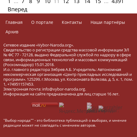
1
...
7
8
9
10
11
12
13
14
15
...
4391
Вперед
Главная
О портале
Контакты
Наши партнёры
Архив
Сетевое издание «Vybor-Naroda.org».
Свидетельство о регистрации средства массовой информации ЭЛ
№ ФС 77 - 72128, выдано Федеральной службой по надзору в сфере
связи, информационных технологий и массовых коммуникаций
(Роскомнадзор) 15.01.2018.
И.о. главного редактора Зябрев А.Б. Учредитель: Автономная
некоммерческая организация «Центр прикладных исследований и
программ». 125299, г.Москва, ул. Космонавта Волкова, д. 5, к. 1, пом.
1, +74951157453.
Электронная почта: info@vybor-naroda.org.
Информация на сайте предназначена для лиц старше 16 лет.
"Выбор народа"" - это библиотека публикаций о выборах, и мнение
редакции может не совпадать с мнением авторов.