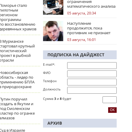
ограничения
Поморье стало
математического анализа
пилотным
избирательных кампаний
05 августа, 20:34
регионом
программы
Наступление
по восстановлению
продолжится, пока
деревянных храмов
противник не признает
стратегическое
03 августа, 16:01
В Мурманске
поражение
стартовал крупный
логистический
ПОДПИСКА НА ДАЙДЖЕСТ
проект в рыбной
отрасли
E-mail*:
Новосибирская
ФИО
область - лидер по
Телефон
применению БПЛА
в природоохране
Должность
Путин поручил
Сумма
3
и
8
будет
создать в Якутии и
под Смоленском
кластер по огранке
алмазов
АРХИВ
Суд в Израиле