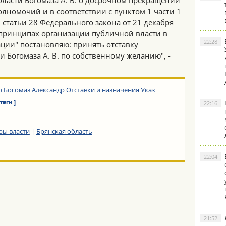
бласти Богомаза А. В. о досрочном прекращении
олномочий и в соответствии с пунктом 1 части 1
1 статьи 28 Федерального закона от 21 декабря
 принципах организации публичной власти в
22:28
ции" постановляю: принять отставку
и Богомаза А. В. по собственному желанию", -
р
Богомаз Александр
Отставки и назначения
Указ
теги ]
22:16
ры власти
|
Брянская область
22:04
21:52