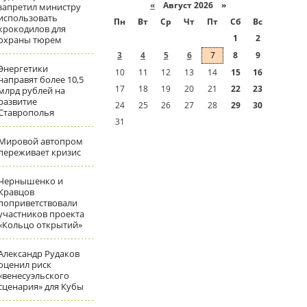
«
Август 2026 »
запретил министру
использовать
Пн
Вт
Ср
Чт
Пт
Сб
Вс
крокодилов для
1
2
охраны тюрем
3
4
5
6
7
8
9
Энергетики
10
11
12
13
14
15
16
направят более 10,5
17
18
19
20
21
22
23
млрд рублей на
развитие
24
25
26
27
28
29
30
Ставрополья
31
Мировой автопром
переживает кризис
Чернышенко и
Кравцов
поприветствовали
участников проекта
«Кольцо открытий»
Александр Рудаков
оценил риск
«венесуэльского
сценария» для Кубы