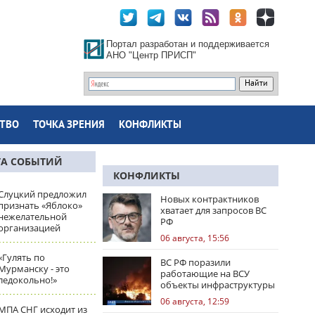
Портал разработан и поддерживается
АНО "Центр ПРИСП"
ТВО
ТОЧКА ЗРЕНИЯ
КОНФЛИКТЫ
ТА СОБЫТИЙ
КОНФЛИКТЫ
Слуцкий предложил
Новых контрактников
признать «Яблоко»
хватает для запросов ВС
нежелательной
РФ
организацией
06 августа, 15:56
«Гулять по
ВС РФ поразили
Мурманску - это
работающие на ВСУ
ледокольно!»
объекты инфраструктуры
и центры логистики
06 августа, 12:59
МПА СНГ исходит из