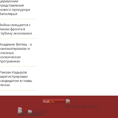
церемонии
представления
нового прокурора
Заполярья
Война смещается с
линии фронта в
глубину экономики
Академик Витязь - о
наноматериалах и
союзных
космических
программах
Рамзан Кадыров
зарегистрирован
кандидатом в главы
Чечни