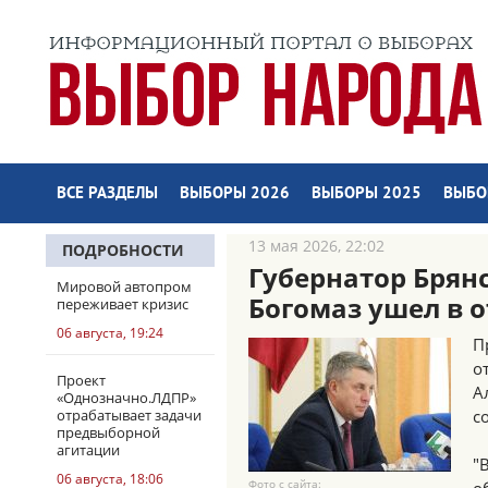
ВСЕ РАЗДЕЛЫ
ВЫБОРЫ 2026
ВЫБОРЫ 2025
ВЫБО
13 мая 2026, 22:02
ПОДРОБНОСТИ
Губернатор Брян
Мировой автопром
Богомаз ушел в о
переживает кризис
06 августа, 19:24
П
о
Проект
А
«Однозначно.ЛДПР»
отрабатывает задачи
с
предвыборной
агитации
"
06 августа, 18:06
Фото с сайта: