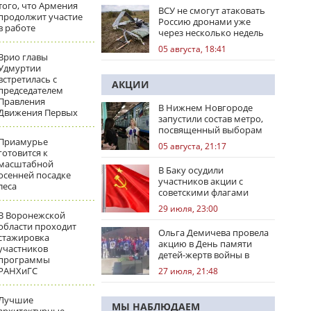
того, что Армения
ВСУ не смогут атаковать
продолжит участие
Россию дронами уже
в работе
через несколько недель
05 августа, 18:41
Врио главы
Удмуртии
встретилась с
АКЦИИ
председателем
Правления
В Нижнем Новгороде
Движения Первых
запустили состав метро,
посвященный выборам
Приамурье
05 августа, 21:17
готовится к
масштабной
В Баку осудили
осенней посадке
участников акции с
леса
советскими флагами
29 июля, 23:00
В Воронежской
области проходит
Ольга Демичева провела
стажировка
акцию в День памяти
участников
детей-жертв войны в
программы
Донбассе
РАНХиГС
27 июля, 21:48
Лучшие
МЫ НАБЛЮДАЕМ