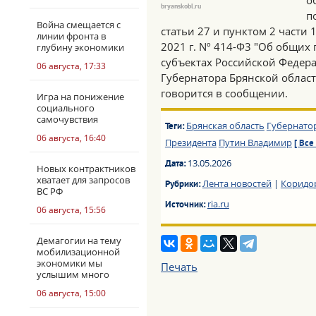
о
bryanskobl.ru
п
Война смещается с
статьи 27 и пунктом 2 части 
линии фронта в
2021 г. Nº 414-Ф3 "Об общих
глубину экономики
субъектах Российской Федера
06 августа, 17:33
Губернатора Брянской област
говорится в сообщении.
Игра на понижение
социального
самочувствия
Брянская область
Губернато
Теги:
06 августа, 16:40
Президента
Путин Владимир
[ Все 
13.05.2026
Дата:
Новых контрактников
хватает для запросов
Лента новостей
|
Коридо
Рубрики:
ВС РФ
ria.ru
Источник:
06 августа, 15:56
Демагогии на тему
мобилизационной
экономики мы
Печать
услышим много
06 августа, 15:00