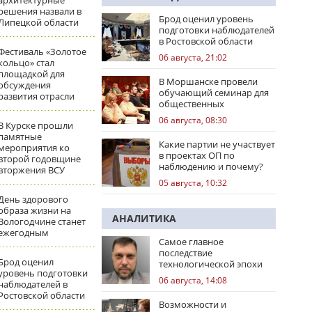
архитектурные
решения назвали в
Брод оценил уровень
Липецкой области
подготовки наблюдателей
в Ростовской области
Фестиваль «Золотое
06 августа, 21:02
кольцо» стал
площадкой для
В Моршанске провели
обсуждения
обучающий семинар для
развития отрасли
общественных
наблюдателей
06 августа, 08:30
В Курске прошли
памятные
Какие партии не участвует
мероприятия ко
в проектах ОП по
второй годовщине
наблюдению и почему?
вторжения ВСУ
05 августа, 10:32
День здорового
образа жизни на
АНАЛИТИКА
Вологодчине станет
ежегодным
Самое главное
последствие
Брод оценил
технологической эпохи
уровень подготовки
06 августа, 14:08
наблюдателей в
Ростовской области
Возможности и