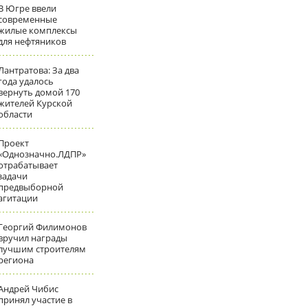
В Югре ввели
современные
жилые комплексы
для нефтяников
Лантратова: За два
года удалось
вернуть домой 170
жителей Курской
области
Проект
«Однозначно.ЛДПР»
отрабатывает
задачи
предвыборной
агитации
Георгий Филимонов
вручил награды
лучшим строителям
региона
Андрей Чибис
принял участие в