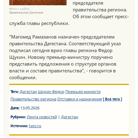
председателя
Фото с сайта:
правительства региона.
Правительство Дагестана
Об этом сообщает пресс-
служба главы республики.
"Магомед Рамазанов назначен председателем
правительства Дагестана. Соответствующий указ
подписал сегодня врио главы региона Федор
Щукин. Новому премьер-министру поручено
представить предложения о структуре органов
власти и составе правительства", - говорится в
сообщении.
Дагестан
Щукин Федор
Премьер-министр
Теги:
Правительство региона
Отставки и назначения
[ Все теги ]
13.05.2026
Дата:
Лента новостей
|
Дагестан
Рубрики:
tass.ru
Источник: