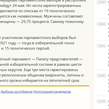
чередные парламентские выборы в республике
12:57
ройдут 24 мая. Из числа зарегистрированных
вигаются по спискам от 19 политических
руются как независимые. Мужчины составляют
 женщины — 29,75 процента. Самому пожилому
12:54
 участников парламентских выборов был
2021 году — тогда в избирательной гонке
12:51
 и 15 политических партий.
атный парламент — Палату представителей —
ьной избирательной системе в рамках шести
ых округов. Еще три места гарантированы
 религиозным общинам (марониты, латины и
12:45
ного органа избирается на пятилетний срок.
ы
Выборы за рубежом
Регистрация кандидатов
12:37