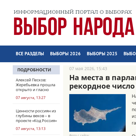
ВСЕ РАЗДЕЛЫ
ВЫБОРЫ 2026
ВЫБОРЫ 2025
ВЫБО
07 мая 2026, 15:43
ПОДРОБНОСТИ
На места в парл
Алексей Песков:
рекордное число
Жеребьевка прошла
открыто и гласно
Н
07 августа, 13:27
ч
п
Ценности россиян из
глубины веков – в
и
проекте «Код Россия»
г
07 августа, 13:13
Фото с сайта: