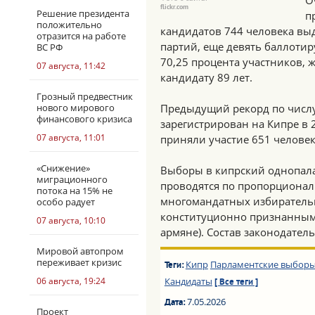
О
flickr.com
Решение президента
п
положительно
кандидатов 744 человека выд
отразится на работе
партий, еще девять баллоти
ВС РФ
70,25 процента участников,
07 августа, 11:42
кандидату 89 лет.
Грозный предвестник
нового мирового
Предыдущий рекорд по числу
финансового кризиса
зарегистрирован на Кипре в 
07 августа, 11:01
приняли участие 651 человек
«Снижение»
Выборы в кипрский однопал
миграционного
проводятся по пропорционал
потока на 15% не
многомандатных избирательн
особо радует
конституционно признанным
07 августа, 10:10
армяне). Состав законодатель
Мировой автопром
переживает кризис
Кипр
Парламентские выбор
Теги:
06 августа, 19:24
Кандидаты
[ Все теги ]
7.05.2026
Дата:
Проект