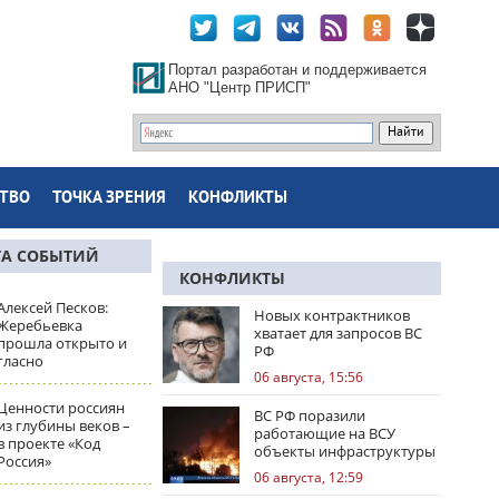
Портал разработан и поддерживается
АНО "Центр ПРИСП"
ТВО
ТОЧКА ЗРЕНИЯ
КОНФЛИКТЫ
ТА СОБЫТИЙ
КОНФЛИКТЫ
Алексей Песков:
Новых контрактников
Жеребьевка
хватает для запросов ВС
прошла открыто и
РФ
гласно
06 августа, 15:56
Ценности россиян
ВС РФ поразили
из глубины веков –
работающие на ВСУ
в проекте «Код
объекты инфраструктуры
Россия»
и центры логистики
06 августа, 12:59