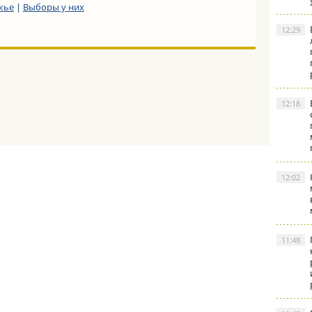
жье
|
Выборы у них
12:29
12:18
12:02
11:48