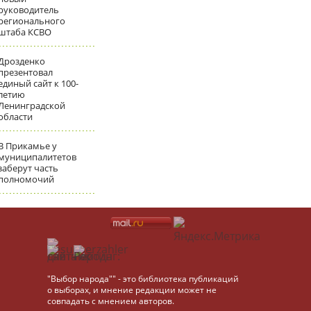
руководитель
регионального
штаба КСВО
Дрозденко
презентовал
единый сайт к 100-
летию
Ленинградской
области
В Прикамье у
муниципалитетов
заберут часть
полномочий
"Выбор народа"" - это библиотека публикаций
о выборах, и мнение редакции может не
совпадать с мнением авторов.