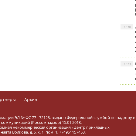
09:30
09:23
ртнёры
Архив
рмации ЭЛ № ФС 77 - 72128, выдано Федеральной службой по надзору в
коммуникаций (Роскомнадзор) 15.01.2018.
тономная некоммерческая организация «Центр прикладных
вта Волкова, д. 5, к. 1, пом. 1, +74951157453.