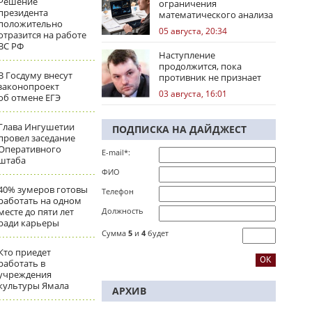
Решение
ограничения
президента
математического анализа
положительно
избирательных кампаний
05 августа, 20:34
отразится на работе
ВС РФ
Наступление
продолжится, пока
В Госдуму внесут
противник не признает
законопроект
стратегическое
03 августа, 16:01
об отмене ЕГЭ
поражение
Глава Ингушетии
ПОДПИСКА НА ДАЙДЖЕСТ
провел заседание
Оперативного
E-mail*:
штаба
ФИО
40% зумеров готовы
Телефон
работать на одном
месте до пяти лет
Должность
ради карьеры
Сумма
5
и
4
будет
Кто приедет
работать в
учреждения
культуры Ямала
АРХИВ