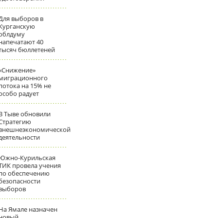
Для выборов в
Курганскую
облдуму
напечатают 40
тысяч бюллетеней
«Снижение»
миграционного
потока на 15% не
особо радует
В Тыве обновили
Стратегию
внешнеэкономической
деятельности
Южно-Курильская
ТИК провела учения
по обеспечению
безопасности
выборов
На Ямале назначен
новый