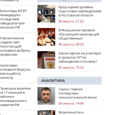
усиливается
Брод оценил уровень
Волонтеры МГЕР
подготовки наблюдателей
ликвидируют
в Ростовской области
последствия
06 августа, 21:02
паводков в трех
регионах РФ
В Моршанске провели
обучающий семинар для
В Архангельске
общественных
создали сайт,
наблюдателей
06 августа, 08:30
помогающий
молодежи выбрать
Какие партии не участвует
профессию
в проектах ОП по
наблюдению и почему?
Какие идеи
05 августа, 10:32
молодежи Воркуты
взял в работу
министр
АНАЛИТИКА
Приморье взлетело
Самое главное
на 17 позиций в
последствие
рейтинге
технологической эпохи
инновационного
06 августа, 14:08
развития РФ
Возможности и