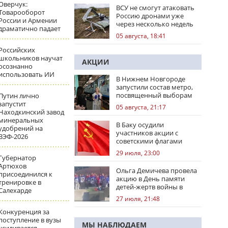
Оверчук:
ВСУ не смогут атаковать
Товарооборот
Россию дронами уже
России и Армении
через несколько недель
драматично падает
05 августа, 18:41
Российских
школьников научат
АКЦИИ
осознанно
использовать ИИ
В Нижнем Новгороде
запустили состав метро,
посвященный выборам
Путин лично
запустит
05 августа, 21:17
Находкинский завод
минеральных
В Баку осудили
удобрений на
участников акции с
ВЭФ-2026
советскими флагами
29 июля, 23:00
Губернатор
Артюхов
Ольга Демичева провела
присоединился к
акцию в День памяти
тренировке в
детей-жертв войны в
Салехарде
Донбассе
27 июля, 21:48
Конкуренция за
поступление в вузы
МЫ НАБЛЮДАЕМ