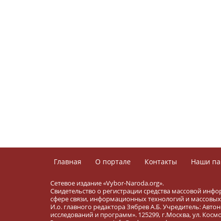
Главная
О портале
Контакты
Наши па
Сетевое издание «Vybor-Naroda.org».
Свидетельство о регистрации средства массовой инфо
сфере связи, информационных технологий и массовых 
И.о. главного редактора Зябрев А.Б. Учредитель: Ав
исследований и программ». 125299, г.Москва, ул. Космона