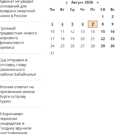
Адвокат не увидел
«
Август 2026 »
оснований для
Пн
Вт
Ср
Чт
Пт
Сб
Вс
возврата смертной
казни в России
1
2
3
4
5
6
7
8
9
Грозный
10
11
12
13
14
15
16
предвестник нового
мирового
17
18
19
20
21
22
23
финансового
24
25
26
27
28
29
30
кризиса
31
Суд отправил в
отставку главу
Шилкинского
района Забайкалья
Япония ответит на
присвоение имени
Зорге острову
Курил
В Карачаево-
Черкесии
кандидатам в
Госдуму вручили
удостоверения