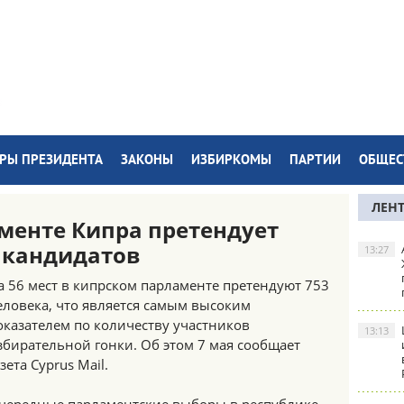
РЫ ПРЕЗИДЕНТА
ЗАКОНЫ
ИЗБИРКОМЫ
ПАРТИИ
ОБЩЕС
ЛЕН
аменте Кипра претендует
 кандидатов
13:27
а 56 мест в кипрском парламенте претендуют 753
еловека, что является самым высоким
оказателем по количеству участников
13:13
збирательной гонки. Об этом 7 мая сообщает
азета Cyprus Mail.