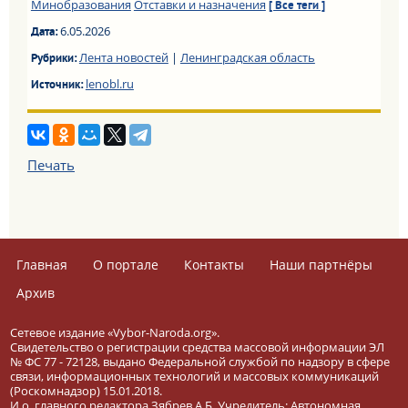
Минобразования
Отставки и назначения
[ Все теги ]
6.05.2026
Дата:
Лента новостей
|
Ленинградская область
Рубрики:
lenobl.ru
Источник:
Печать
Главная
О портале
Контакты
Наши партнёры
Архив
Сетевое издание «Vybor-Naroda.org».
Свидетельство о регистрации средства массовой информации ЭЛ
№ ФС 77 - 72128, выдано Федеральной службой по надзору в сфере
связи, информационных технологий и массовых коммуникаций
(Роскомнадзор) 15.01.2018.
И.о. главного редактора Зябрев А.Б. Учредитель: Автономная