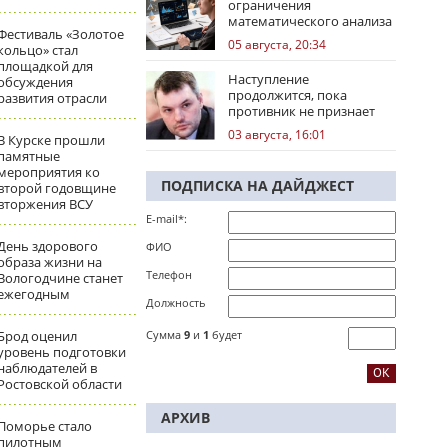
ограничения
математического анализа
Фестиваль «Золотое
избирательных кампаний
05 августа, 20:34
кольцо» стал
площадкой для
Наступление
обсуждения
продолжится, пока
развития отрасли
противник не признает
стратегическое
03 августа, 16:01
В Курске прошли
поражение
памятные
мероприятия ко
ПОДПИСКА НА ДАЙДЖЕСТ
второй годовщине
вторжения ВСУ
E-mail*:
День здорового
ФИО
образа жизни на
Телефон
Вологодчине станет
ежегодным
Должность
Брод оценил
Сумма
9
и
1
будет
уровень подготовки
наблюдателей в
Ростовской области
АРХИВ
Поморье стало
пилотным