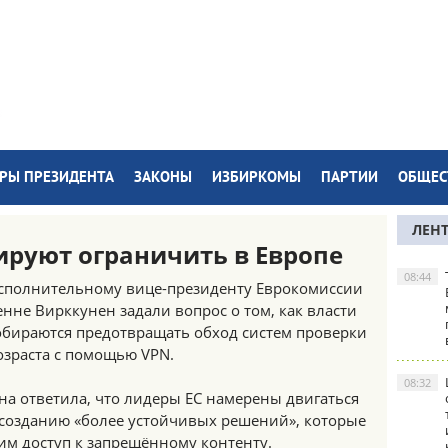
РЫ ПРЕЗИДЕНТА
ЗАКОНЫ
ИЗБИРКОМЫ
ПАРТИИ
ОБЩЕС
ЛЕН
ируют ограничить в Европе
08:44
сполнительному вице-президенту Еврокомиссии
енне Вирккунен задали вопрос о том, как власти
обираются предотвращать обход систем проверки
озраста с помощью VPN.
08:32
на ответила, что лидеры ЕС намерены двигаться
 созданию «более устойчивых решений», которые
м доступ к запрещённому контенту.