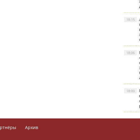
18:15
18:06
18:00
ртнёры
Архив