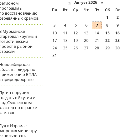
«
Август 2026 »
регионом
программы
Пн
Вт
Ср
Чт
Пт
Сб
Вс
по восстановлению
1
2
деревянных храмов
3
4
5
6
7
8
9
В Мурманске
10
11
12
13
14
15
16
стартовал крупный
17
18
19
20
21
22
23
логистический
проект в рыбной
24
25
26
27
28
29
30
отрасли
31
Новосибирская
область - лидер по
применению БПЛА
в природоохране
Путин поручил
создать в Якутии и
под Смоленском
кластер по огранке
алмазов
Суд в Израиле
запретил министру
использовать