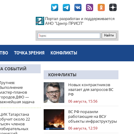
Портал разработан и поддерживается
АНО "Центр ПРИСП"
ТВО
ТОЧКА ЗРЕНИЯ
КОНФЛИКТЫ
ТА СОБЫТИЙ
КОНФЛИКТЫ
Трутнев:
Новых контрактников
Выполнение
хватает для запросов ВС
мастер-планов
РФ
городов ДФО —
06 августа, 15:56
важнейшая задача
ВС РФ поразили
ЦИК Татарстана
работающие на ВСУ
обучит около 22
объекты инфраструктуры
тысяч членов
и центры логистики
06 августа, 12:59
избирательных
комиссий