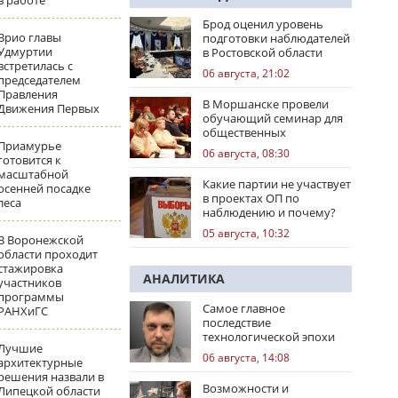
в работе
Брод оценил уровень
Врио главы
подготовки наблюдателей
Удмуртии
в Ростовской области
встретилась с
06 августа, 21:02
председателем
Правления
В Моршанске провели
Движения Первых
обучающий семинар для
общественных
Приамурье
наблюдателей
06 августа, 08:30
готовится к
масштабной
Какие партии не участвует
осенней посадке
в проектах ОП по
леса
наблюдению и почему?
05 августа, 10:32
В Воронежской
области проходит
стажировка
АНАЛИТИКА
участников
программы
Самое главное
РАНХиГС
последствие
технологической эпохи
Лучшие
06 августа, 14:08
архитектурные
решения назвали в
Возможности и
Липецкой области