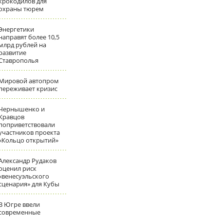
крокодилов для
охраны тюрем
Энергетики
направят более 10,5
млрд рублей на
развитие
Ставрополья
Мировой автопром
переживает кризис
Чернышенко и
Кравцов
поприветствовали
участников проекта
«Кольцо открытий»
Александр Рудаков
оценил риск
«венесуэльского
сценария» для Кубы
В Югре ввели
современные