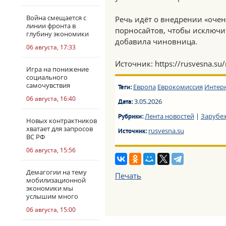
Война смещается с
Речь идёт о внедрении «оче
линии фронта в
порносайтов, чтобы исключит
глубину экономики
добавила чиновница.
06 августа, 17:33
Источник: https://rusvesna.s
Игра на понижение
социального
самочувствия
Европа
Еврокомиссия
Интер
Теги:
06 августа, 16:40
3.05.2026
Дата:
Лента новостей
|
Зарубе
Рубрики:
Новых контрактников
хватает для запросов
rusvesna.su
Источник:
ВС РФ
06 августа, 15:56
Демагогии на тему
Печать
мобилизационной
экономики мы
услышим много
06 августа, 15:00