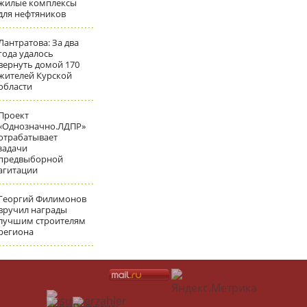
жилые комплексы
для нефтяников
Лантратова: За два
года удалось
вернуть домой 170
жителей Курской
области
Проект
«Однозначно.ЛДПР»
отрабатывает
задачи
предвыборной
агитации
Георгий Филимонов
вручил награды
лучшим строителям
региона