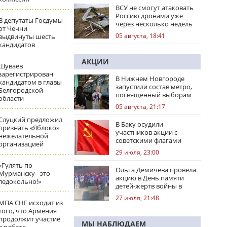
ВСУ не смогут атаковать
Россию дронами уже
В депутаты Госдумы
через несколько недель
от Чечни
05 августа, 18:41
выдвинуты шесть
кандидатов
АКЦИИ
Шуваев
зарегистрирован
В Нижнем Новгороде
кандидатом в главы
запустили состав метро,
Белгородской
посвященный выборам
области
05 августа, 21:17
Слуцкий предложил
В Баку осудили
признать «Яблоко»
участников акции с
нежелательной
советскими флагами
организацией
29 июля, 23:00
«Гулять по
Ольга Демичева провела
Мурманску - это
акцию в День памяти
ледокольно!»
детей-жертв войны в
Донбассе
27 июля, 21:48
МПА СНГ исходит из
того, что Армения
продолжит участие
МЫ НАБЛЮДАЕМ