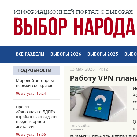
ВСЕ РАЗДЕЛЫ
ВЫБОРЫ 2026
ВЫБОРЫ 2025
ВЫБО
03 мая 2026, 14:12
ПОДРОБНОСТИ
Работу VPN план
Мировой автопром
переживает кризис
И
06 августа, 19:24
Х
с
Проект
в
«Однозначно.ЛДПР»
отрабатывает задачи
предвыборной
О
Фото с сайта:
агитации
к
rusvesna.su
06 августа, 18:06
усложнят несовершеннолетни