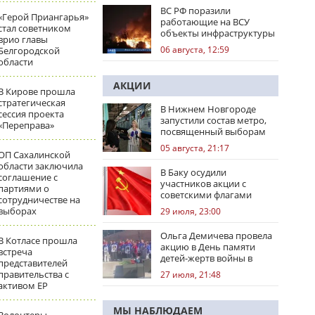
ВС РФ поразили
«Герой Приангарья»
работающие на ВСУ
стал советником
объекты инфраструктуры
врио главы
и центры логистики
06 августа, 12:59
Белгородской
области
АКЦИИ
В Кирове прошла
стратегическая
В Нижнем Новгороде
сессия проекта
запустили состав метро,
«Переправа»
посвященный выборам
05 августа, 21:17
ОП Сахалинской
области заключила
В Баку осудили
соглашение с
участников акции с
партиями о
советскими флагами
сотрудничестве на
выборах
29 июля, 23:00
Ольга Демичева провела
В Котласе прошла
акцию в День памяти
встреча
детей-жертв войны в
представителей
Донбассе
правительства с
27 июля, 21:48
активом ЕР
МЫ НАБЛЮДАЕМ