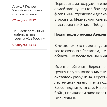
Первое знамя водрузили еще
Алексей Песков:
армейской пушечной бригады
Жеребьевка прошла
флаг 150-й стрелковой диви
открыто и гласно
Егоровым, Мелитоном Кантар
07 августа, 13:27
в историю как Знамя Победы
Ценности россиян из
глубины веков – в
Подвиг нашего земляка Алексея
проекте «Код Россия»
07 августа, 13:13
В числе тех, кто помогал уст
тесно связана с Ростовом, –
области, но после войны жил
Именно лейтенант Берест по 
группу по установке знамени 
оказалась разрушена, Берест 
лестницей»: на его плечи под
Берест подтянулся сам. На р
бойцы привязали алое полот
Вильгельма.