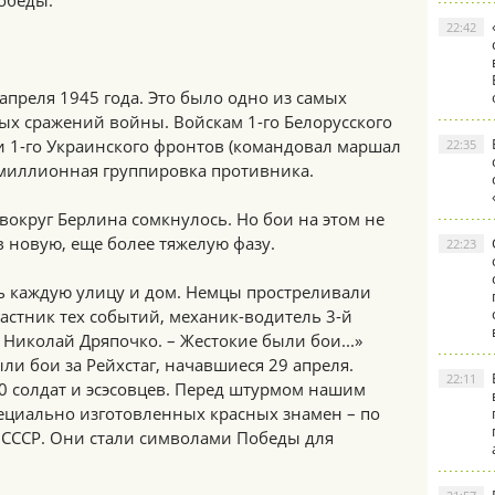
обеды.
22:42
апреля 1945 года. Это было одно из самых
х сражений войны. Войскам 1-го Белорусского
и 1-го Украинского фронтов (командовал маршал
22:35
 миллионная группировка противника.
вокруг Берлина сомкнулось. Но бои на этом не
 новую, еще более тяжелую фазу.
22:23
 каждую улицу и дом. Немцы простреливали
астник тех событий, механик-водитель 3-й
Николай Дряпочко. – Жестокие были бои...»
и бои за Рейхстаг, начавшиеся 29 апреля.
22:11
0 солдат и эсэсовцев. Перед штурмом нашим
ециально изготовленных красных знамен – по
а СССР. Они стали символами Победы для