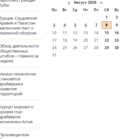
Евросоюз граждан
«
Август 2026 »
Кубы
Пн
Вт
Ср
Чт
Пт
Сб
Вс
1
2
Турция, Саудовская
Аравия и Пакистан
3
4
5
6
7
8
9
заключили пакт о
взаимной обороне
10
11
12
13
14
15
16
17
18
19
20
21
22
23
Обзор деятельности
24
25
26
27
28
29
30
общественных
31
штабов – главное за
неделю
Умные технологии
становятся
драйверами
развития
территорий
Курорт мирового
уровня стал
драйвером
экономики Алтая
Производители