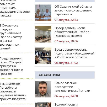
Волонтеры
помогают
ОП Сахалинской области
тюменцам,
заключила соглашение с
оказавшимся в зоне
партиями о
паводка
сотрудничестве на
07 августа, 22:23
выборах
В Смоленске
Обзор деятельности
создадут
общественных штабов –
крупнейший в
главное за неделю
Европе кластер
огранки
07 августа, 20:06
драгоценных
камней
Брод оценил уровень
подготовки наблюдателей
в Ростовской области
Представители
около 20 стран
06 августа, 21:02
приедут на
конференцию в
Грозном
АНАЛИТИКА
Самое главное
В парламенте
последствие
Петербурга
технологической эпохи
стартовали
«нулевые чтения»
06 августа, 14:08
проекта бюджета
Возможности и