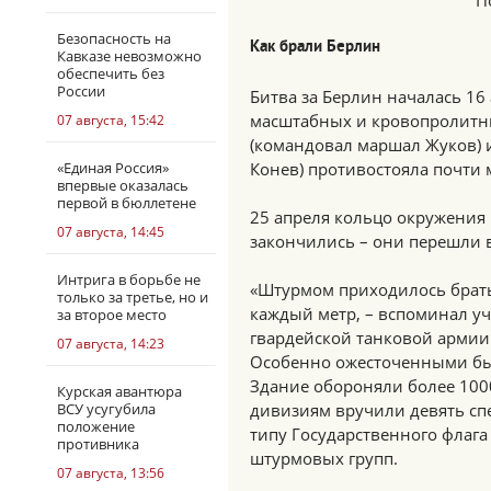
П
Безопасность на
Как брали Берлин
Кавказе невозможно
обеспечить без
России
Битва за Берлин началась 16 
масштабных и кровопролитны
07 августа, 15:42
(командовал маршал Жуков) 
«Единая Россия»
Конев) противостояла почти
впервые оказалась
первой в бюллетене
25 апреля кольцо окружения 
07 августа, 14:45
закончились – они перешли в
Интрига в борьбе не
«Штурмом приходилось брать
только за третье, но и
каждый метр, – вспоминал уч
за второе место
гвардейской танковой армии 
07 августа, 14:23
Особенно ожесточенными был
Здание обороняли более 100
Курская авантюра
ВСУ усугубила
дивизиям вручили девять сп
положение
типу Государственного флаг
противника
штурмовых групп.
07 августа, 13:56