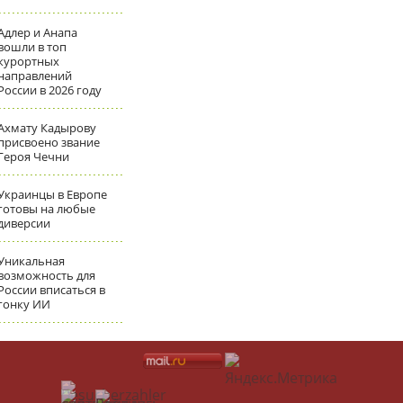
Адлер и Анапа
вошли в топ
курортных
направлений
России в 2026 году
Ахмату Кадырову
присвоено звание
Героя Чечни
Украинцы в Европе
готовы на любые
диверсии
Уникальная
возможность для
России вписаться в
гонку ИИ