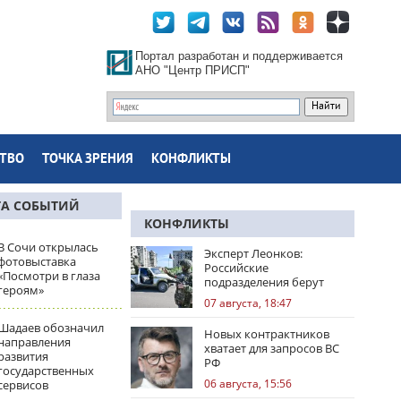
Портал разработан и поддерживается
АНО "Центр ПРИСП"
ТВО
ТОЧКА ЗРЕНИЯ
КОНФЛИКТЫ
ТА СОБЫТИЙ
КОНФЛИКТЫ
В Сочи открылась
Эксперт Леонков:
фотовыставка
Российские
«Посмотри в глаза
подразделения берут
героям»
Доброполье в клещи
07 августа, 18:47
Шадаев обозначил
Новых контрактников
направления
хватает для запросов ВС
развития
РФ
государственных
06 августа, 15:56
сервисов