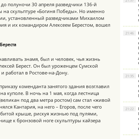
21:57
 до полуночи 30 апреля разведчики 136-й
 на скульптуре «Богиня Победы». Но именно
зии, установленный разведчиками Михаилом
ия и их командиром Алексеем Берестом, вошел
.
21:46
 Береста
анавливать знамя, был и человек, чья жизнь
 Алексей Берест. Он был уроженцем Сумской
 и работал в Ростове-на-Дону.
21:35
приказу коменданта занятого здания возглавил
на куполе. В ночь на 1 мая, когда лестница
(великан под два метра ростом) сам стал «живой
нялся Кантария, на него – Егоров, после чего
21:22
азбитой крыше, рискуя жизнью под пулями,
нище к бронзовой ноге скульптуры кайзера