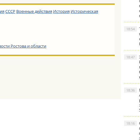
ия
СССР
Военные действия
История
Историческая
18:54
вости Ростова и области
18:47
18:36
18:16