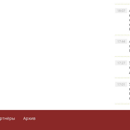
18:07
17:44
17:27
17:01
ртнёры
Архив