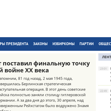
РЫ ПРЕЗИДЕНТА
ЗАКОНЫ
ИЗБИРКОМЫ
ПАРТИИ
ОБЩЕС
ЛЕН
т поставил финальную точку
й войне XX века
23:01
апомним, 81 год назад, 2 мая 1945 года,
авершилась Берлинская стратегическая
аступательная операция. В этот день советские
22:49
ойска полностью заняли столицу гитлеровской
ермании. А за два дня до этого, 30 апреля, над
оверженным Рейхстагом было водружено Знамя