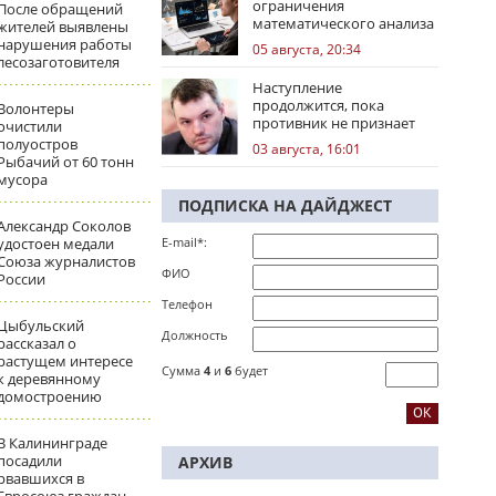
ограничения
После обращений
математического анализа
жителей выявлены
избирательных кампаний
нарушения работы
05 августа, 20:34
лесозаготовителя
Наступление
продолжится, пока
Волонтеры
противник не признает
очистили
стратегическое
полуостров
03 августа, 16:01
поражение
Рыбачий от 60 тонн
мусора
ПОДПИСКА НА ДАЙДЖЕСТ
Александр Соколов
удостоен медали
E-mail*:
Союза журналистов
ФИО
России
Телефон
Цыбульский
Должность
рассказал о
растущем интересе
Сумма
4
и
6
будет
к деревянному
домостроению
В Калининграде
посадили
АРХИВ
рвавшихся в