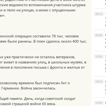
гские ведомости вспоминания участника штурма
ли и пели на улицах, а мимо с опущенными
20:12
ы».
20:06
инской операции составили 78 тыс. человек
овек были ранены. В плен сдались около 400 тыс.
.
вых уже практически не осталось ветеранов,
19:50
г живет в названиях улиц, в школьных музеях, в
оления в поколение письма с фронта и желтые от
19:16
московскому времени был подписан Акт о
 Германии. Война закончилась.
бщей памяти. День, когда советский солдат
19:04
самой страшной войне XX века.