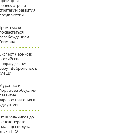
Приморья
пересмотрели
стратегии развития
предприятий
Трамп может
похвастаться
освобождением
Гилмана
Эксперт Леонков:
Российские
подразделения
берут Доброполье в
клещи
Мурашко и
Абрамова обсудили
развитие
здравоохранения в
Удмуртии
От школьников до
пенсионеров:
ямальцы получат
знаки ГТО