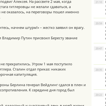
одвиг Алексея. На рассвете 2 мая, когда
21:10
тага гитлеровцы не желали сдаваться, а
 не оказалось, на переговоры пошел именно
.
20:59
итесь, начнем штурм!» – жестко заявил он врагу.
ии Владимир Путин присвоил Бересту звание
20:47
не прекратились. Утром 1 мая поступило
тлера. Сталин отдал приказ: никаких
20:35
орочная капитуляция.
роны Берлина генерал Вейдлинг сдался в плен и
сопротивления. К середине дня город был
20:22
й, радостный и счастливый день в моей жизни,