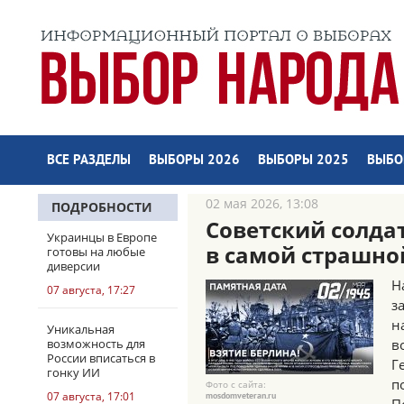
ВСЕ РАЗДЕЛЫ
ВЫБОРЫ 2026
ВЫБОРЫ 2025
ВЫБО
02 мая 2026, 13:08
ПОДРОБНОСТИ
Советский солда
Украинцы в Европе
в самой страшно
готовы на любые
диверсии
Н
07 августа, 17:27
з
н
Уникальная
возможность для
в
России вписаться в
Г
гонку ИИ
п
Фото с сайта:
07 августа, 17:01
mosdomveteran.ru