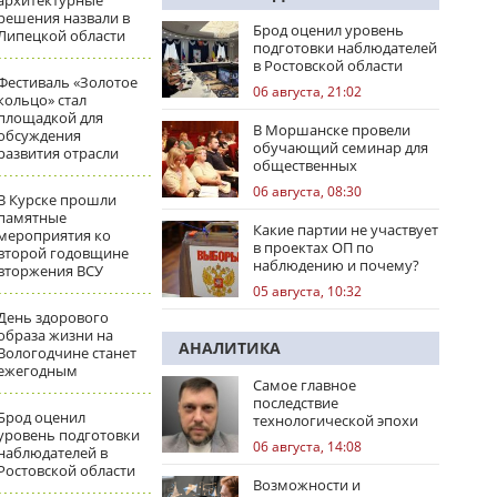
архитектурные
решения назвали в
Брод оценил уровень
Липецкой области
подготовки наблюдателей
в Ростовской области
Фестиваль «Золотое
06 августа, 21:02
кольцо» стал
площадкой для
В Моршанске провели
обсуждения
обучающий семинар для
развития отрасли
общественных
наблюдателей
06 августа, 08:30
В Курске прошли
памятные
Какие партии не участвует
мероприятия ко
в проектах ОП по
второй годовщине
наблюдению и почему?
вторжения ВСУ
05 августа, 10:32
День здорового
образа жизни на
АНАЛИТИКА
Вологодчине станет
ежегодным
Самое главное
последствие
Брод оценил
технологической эпохи
уровень подготовки
06 августа, 14:08
наблюдателей в
Ростовской области
Возможности и