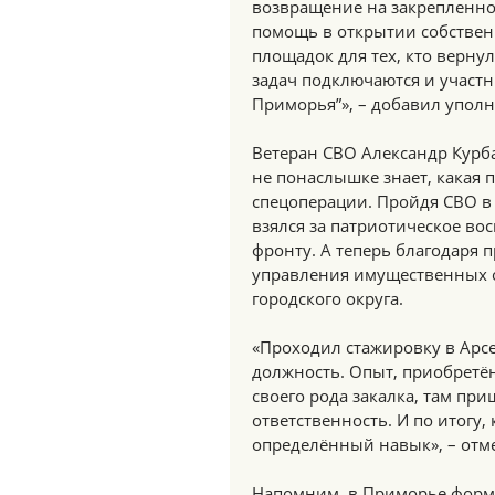
возвращение на закрепленное
помощь в открытии собствен
площадок для тех, кто вернул
задач подключаются и участ
Приморья”», – добавил упол
Ветеран СВО Александр Курб
не понаслышке знает, какая 
спецоперации. Пройдя СВО в 
взялся за патриотическое в
фронту. А теперь благодаря
управления имущественных 
городского округа.
«Проходил стажировку в Арсе
должность. Опыт, приобретё
своего рода закалка, там при
ответственность. И по итогу,
определённый навык», – отм
Напомним, в Приморье форми