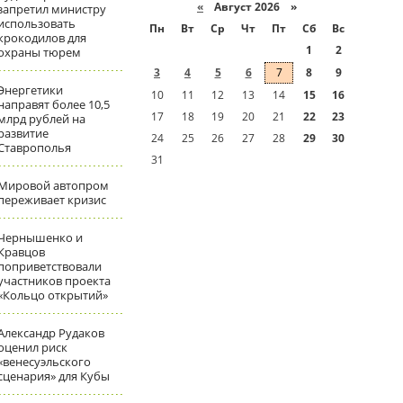
«
Август 2026 »
запретил министру
использовать
Пн
Вт
Ср
Чт
Пт
Сб
Вс
крокодилов для
1
2
охраны тюрем
3
4
5
6
7
8
9
Энергетики
10
11
12
13
14
15
16
направят более 10,5
17
18
19
20
21
22
23
млрд рублей на
развитие
24
25
26
27
28
29
30
Ставрополья
31
Мировой автопром
переживает кризис
Чернышенко и
Кравцов
поприветствовали
участников проекта
«Кольцо открытий»
Александр Рудаков
оценил риск
«венесуэльского
сценария» для Кубы