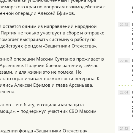
одключается уполномоченный Губернатора
риморского края по вопросам взаимодействия с
енной операции Алексей Ефимов.
22:28
й остаётся одним из направлений народной
Партия не только участвует в сборе и отправке
помогает выстраивать системную работу по
одействуя с фондом «Защитники Отечества».
оенной операции Максим Султанов проживает в
22:16
рсеньеве. Получив боевое ранение, сейчас
зами, и для жизни это не помеха. Но
льно ограничивает возможности ветерана. К
лись Алексей Ефимов и глава Арсеньева.
решена.
22:04
анов – и в быту, и социальная защита
омощи», – подчеркнул участник СВО Максим
21:52
вождении фонда «Защитники Отечества»