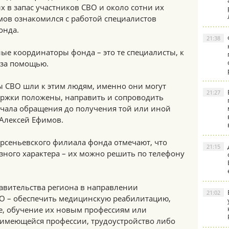
х в запас участников СВО и около сотни их
мов ознакомился с работой специалистов
онда.
21:38
ые координаторы фонда – это те специалисты, к
 за помощью.
ы СВО шли к этим людям, именно они могут
21:27
держки положены, направить и сопроводить
ачала обращения до получения той или иной
 Алексей Ефимов.
сеньевского филиала фонда отмечают, что
21:15
зного характера – их можно решить по телефону
равительства региона в направлении
21:02
О – обеспечить медицинскую реабилитацию,
е, обучение их новым профессиям или
имеющейся профессии, трудоустройство либо