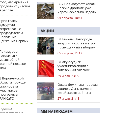
того, что Армения
ВСУ не смогут атаковать
продолжит участие
Россию дронами уже
в работе
через несколько недель
05 августа, 18:41
Врио главы
Удмуртии
встретилась с
АКЦИИ
председателем
Правления
В Нижнем Новгороде
Движения Первых
запустили состав метро,
посвященный выборам
Приамурье
05 августа, 21:17
готовится к
масштабной
В Баку осудили
осенней посадке
участников акции с
леса
советскими флагами
29 июля, 23:00
В Воронежской
области проходит
Ольга Демичева провела
стажировка
акцию в День памяти
участников
детей-жертв войны в
программы
Донбассе
РАНХиГС
27 июля, 21:48
Лучшие
МЫ НАБЛЮДАЕМ