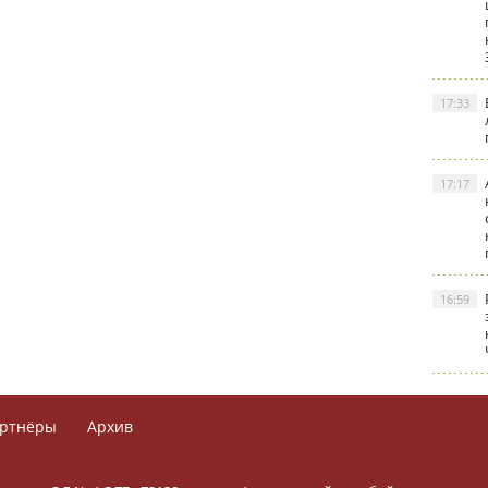
17:33
17:17
16:59
ртнёры
Архив