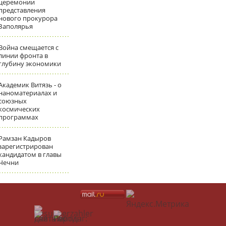
церемонии
представления
нового прокурора
Заполярья
Война смещается с
линии фронта в
глубину экономики
Академик Витязь - о
наноматериалах и
союзных
космических
программах
Рамзан Кадыров
зарегистрирован
кандидатом в главы
Чечни