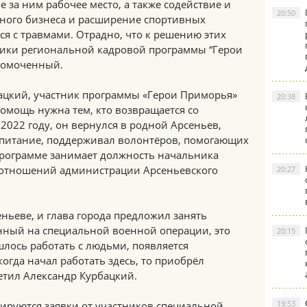
 за ним рабочее место, а также содействие и
20:50
ного бизнеса и расширение спортивных
ся с травмами. Отрадно, что к решению этих
ники региональной кадровой программы “Герои
номоченный.
ацкий, участник программы «Герои Приморья»
20:38
помощь нужна тем, кто возвращается со
2022 году, он вернулся в родной Арсеньев,
оспитание, поддерживал волонтёров, помогающих
 программе занимает должность начальника
отношений администрации Арсеньевского
20:27
ньеве, и глава города предложил занять
нный на специальной военной операции, это
20:15
шлось работать с людьми, появляется
 когда начал работать здесь, то приобрёл
етил Александр Курбацкий.
19:53
руются заявки от участников специальной