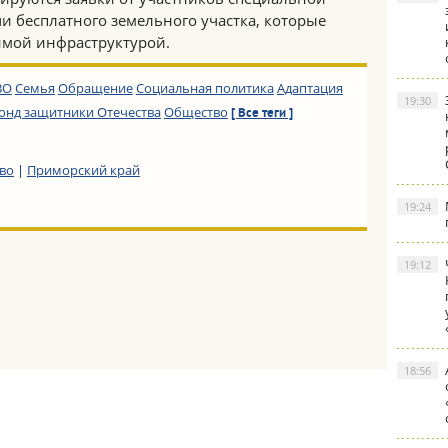
и бесплатного земельного участка, которые
имой инфраструктурой.
ВО
Семья
Обращение
Социальная политика
Адаптация
19:30
онд защитники Отечества
Общество
[ Все теги ]
во
|
Приморский край
19:24
19:12
18:56