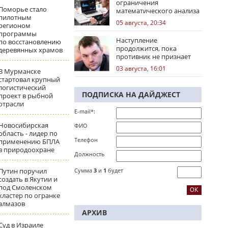
ограничения
Поморье стало
математического анализа
пилотным
избирательных кампаний
05 августа, 20:34
регионом
программы
Наступление
по восстановлению
продолжится, пока
деревянных храмов
противник не признает
стратегическое
03 августа, 16:01
В Мурманске
поражение
стартовал крупный
логистический
ПОДПИСКА НА ДАЙДЖЕСТ
проект в рыбной
отрасли
E-mail*:
Новосибирская
ФИО
область - лидер по
Телефон
применению БПЛА
в природоохране
Должность
Путин поручил
Сумма
3
и
1
будет
создать в Якутии и
под Смоленском
кластер по огранке
алмазов
АРХИВ
Суд в Израиле