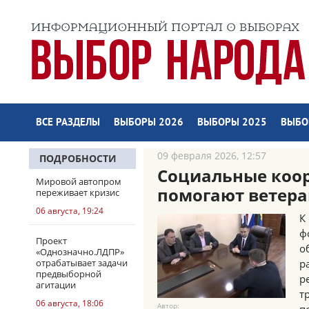
ВСЕ РАЗДЕЛЫ
ВЫБОРЫ 2026
ВЫБОРЫ 2025
ВЫБО
09 февраля 2026, 12:57
ПОДРОБНОСТИ
Социальные коо
Мировой автопром
помогают ветера
переживает кризис
06 августа, 19:24
К
ф
Проект
о
«Однозначно.ЛДПР»
отрабатывает задачи
р
предвыборной
р
агитации
т
06 августа, 18:06
Автор: