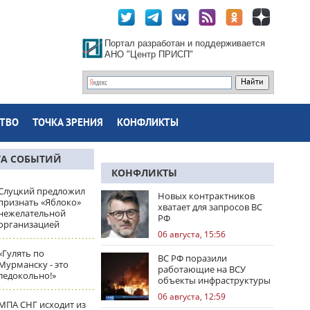
Портал разработан и поддерживается
АНО "Центр ПРИСП"
ТВО
ТОЧКА ЗРЕНИЯ
КОНФЛИКТЫ
ТА СОБЫТИЙ
КОНФЛИКТЫ
Слуцкий предложил
Новых контрактников
признать «Яблоко»
хватает для запросов ВС
нежелательной
РФ
организацией
06 августа, 15:56
«Гулять по
ВС РФ поразили
Мурманску - это
работающие на ВСУ
ледокольно!»
объекты инфраструктуры
и центры логистики
06 августа, 12:59
МПА СНГ исходит из