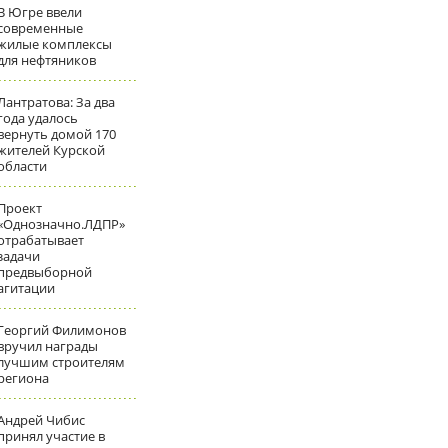
В Югре ввели
современные
жилые комплексы
для нефтяников
Лантратова: За два
года удалось
вернуть домой 170
жителей Курской
области
Проект
«Однозначно.ЛДПР»
отрабатывает
задачи
предвыборной
агитации
Георгий Филимонов
вручил награды
лучшим строителям
региона
Андрей Чибис
принял участие в