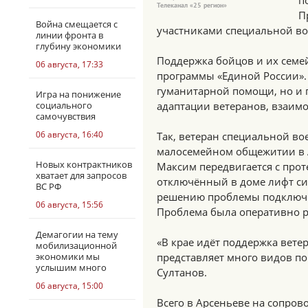
п
Телеканал «25 регион»
П
Война смещается с
участниками специальной во
линии фронта в
глубину экономики
Поддержка бойцов и их семе
06 августа, 17:33
программы «Единой России». 
гуманитарной помощи, но и 
Игра на понижение
социального
адаптации ветеранов, взаим
самочувствия
06 августа, 16:40
Так, ветеран специальной в
малосемейном общежитии в А
Новых контрактников
Максим передвигается с проте
хватает для запросов
отключённый в доме лифт си
ВС РФ
решению проблемы подключи
06 августа, 15:56
Проблема была оперативно 
Демагогии на тему
«В крае идёт поддержка ветер
мобилизационной
экономики мы
представляет много видов п
услышим много
Султанов.
06 августа, 15:00
Всего в Арсеньеве на сопро