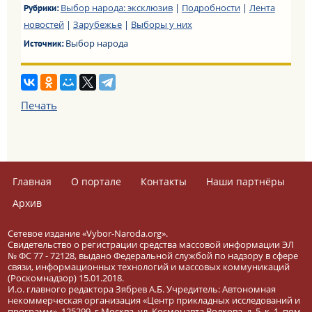
Выбор народа: эксклюзив
|
Подробности
|
Лента
Рубрики:
новостей
|
Зарубежье
|
Выборы у них
Выбор народа
Источник:
Печать
Главная
О портале
Контакты
Наши партнёры
Архив
Сетевое издание «Vybor-Naroda.org».
Свидетельство о регистрации средства массовой информации ЭЛ
№ ФС 77 - 72128, выдано Федеральной службой по надзору в сфере
связи, информационных технологий и массовых коммуникаций
(Роскомнадзор) 15.01.2018.
И.о. главного редактора Зябрев А.Б. Учредитель: Автономная
некоммерческая организация «Центр прикладных исследований и
программ». 125299, г.Москва, ул. Космонавта Волкова, д. 5, к. 1, пом.