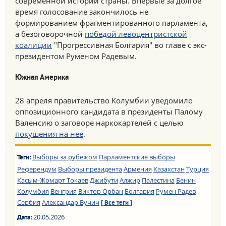
современной истории страны. Впервые за долгое
время голосование закончилось не
формированием фрагментированного парламента,
а безоговорочной
победой левоцентристской
коалиции
"Прогрессивная Болгария" во главе с экс-
президентом Руменом Радевым.
Южная Америка
28 апреля правительство Колумбии уведомило
оппозиционного кандидата в президенты Палому
Валенсию о заговоре наркокартелей с целью
покушения на нее
.
Выборы за рубежом
Парламентские выборы
Теги:
Референдум
Выборы президента
Армения
Казахстан
Турция
Касым-Жомарт Токаев
Джибути
Алжир
Палестина
Бенин
Колумбия
Венгрия
Виктор Орбан
Болгария
Румен Радев
Сербия
Александар Вучич
[ Все теги ]
20.05.2026
Дата: