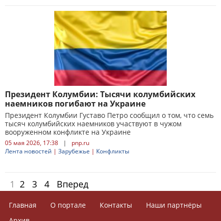
Президент Колумбии: Тысячи колумбийских
наемников погибают на Украине
Президент Колумбии Густаво Петро сообщил о том, что семь
тысяч колумбийских наемников участвуют в чужом
вооруженном конфликте на Украине
05 мая 2026, 17:38
|
pnp.ru
Лента новостей
|
Зарубежье
|
Конфликты
1
2
3
4
Вперед
Главная
О портале
Контакты
Наши партнёры
Архив