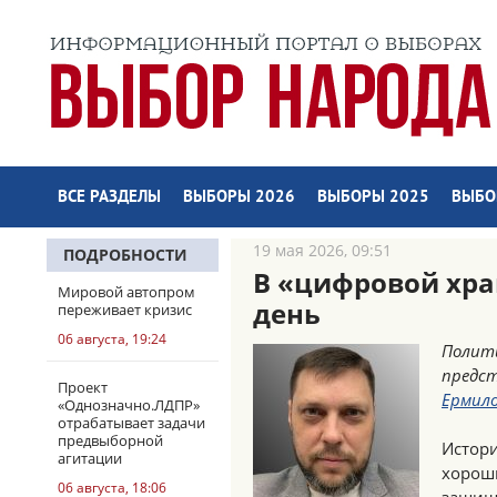
ВСЕ РАЗДЕЛЫ
ВЫБОРЫ 2026
ВЫБОРЫ 2025
ВЫБО
19 мая 2026, 09:51
ПОДРОБНОСТИ
В «цифровой хра
Мировой автопром
день
переживает кризис
06 августа, 19:24
Полити
предст
Проект
Ермил
«Однозначно.ЛДПР»
отрабатывает задачи
предвыборной
Истори
агитации
хороши
06 августа, 18:06