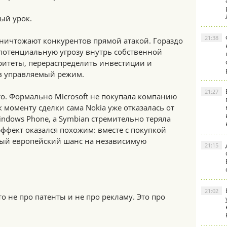
ный урок.
21:38
ничтожают конкурентов прямой атакой. Гораздо
потенциальную угрозу внутрь собственной
ритеты, перераспределить инвестиции и
 в управляемый режим.
21:27
о. Формально Microsoft не покупала компанию
 моменту сделки сама Nokia уже отказалась от
indows Phone, а Symbian стремительно теряла
эффект оказался похожим: вместе с покупкой
ный европейский шанс на независимую
21:15
21:02
о не про патенты и не про рекламу. Это про