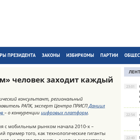
РЫ ПРЕЗИДЕНТА
ЗАКОНЫ
ИЗБИРКОМЫ
ПАРТИИ
ОБЩЕС
ЛЕН
м» человек заходит каждый
23:01
ческий консультант, региональный
авитель РАПК, эксперт Центра ПРИСП
Даниил
ов
– о конкуренции
цифровых платформ
.
22:54
я с мобильным рынком начала 2010-х –
й пример того, как технологические гиганты
22:40