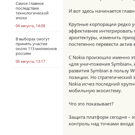
Самое главное
последствие
И вот здесь начинается глав
технологической
эпохи
Крупные корпорации редко у
06 августа, 14:08
эффективнее интегрировать 
архитектуры, изменить прио
В выборах смогут
принять участие
постепенно перевести актив
около 113 миллионов
россиян
С Nokia произошло именно эт
06 августа, 13:17
«для уничтожения Symbian», к
развития Symbian в пользу W
позиции. Но стратегический 
Nokia исчез последний круп
мобильную экосистему.
Что это показывает?
Защита платформ сегодня – эт
контроль над точками входа: