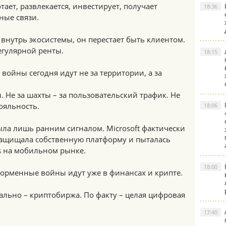
тает, развлекается, инвестирует, получает
18:36
ные связи.
 внутрь экосистемы, он перестает быть клиентом.
егулярной ренты.
18:15
ойны сегодня идут не за территории, а за
. Не за шахты – за пользовательский трафик. Не
ояльность.
18:06
была лишь ранним сигналом. Microsoft фактически
защищала собственную платформу и пыталась
s на мобильном рынке.
18:00
форменные войны идут уже в финансах и крипте.
ально – криптобиржа. По факту – целая цифровая
17:40