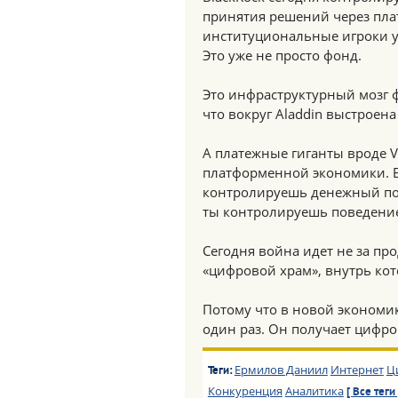
принятия решений через плат
институциональные игроки у
Это уже не просто фонд.
Это инфраструктурный мозг ф
что вокруг Aladdin выстроена
А платежные гиганты вроде V
платформенной экономики. Е
контролируешь денежный пот
ты контролируешь поведени
Сегодня война идет не за пр
«цифровой храм», внутрь кот
Потому что в новой экономик
один раз. Он получает цифро
Ермилов Даниил
Интернет
Ц
Теги:
Конкуренция
Аналитика
[ Все теги 