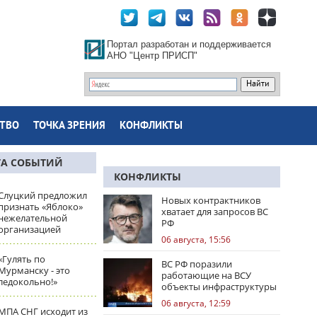
Портал разработан и поддерживается
АНО "Центр ПРИСП"
ТВО
ТОЧКА ЗРЕНИЯ
КОНФЛИКТЫ
ТА СОБЫТИЙ
КОНФЛИКТЫ
Слуцкий предложил
Новых контрактников
признать «Яблоко»
хватает для запросов ВС
нежелательной
РФ
организацией
06 августа, 15:56
«Гулять по
ВС РФ поразили
Мурманску - это
работающие на ВСУ
ледокольно!»
объекты инфраструктуры
и центры логистики
06 августа, 12:59
МПА СНГ исходит из