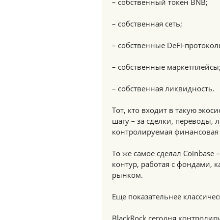
– собственный токен BNB;
– собственная сеть;
– собственные DeFi-протокол
– собственные маркетплейсы
– собственная ликвидность.
Тот, кто входит в такую эко
шагу – за сделки, переводы, 
контролируемая финансовая 
То же самое сделал Coinbase
контур, работая с фондами,
рынком.
Еще показательнее классиче
BlackRock сегодня контролир