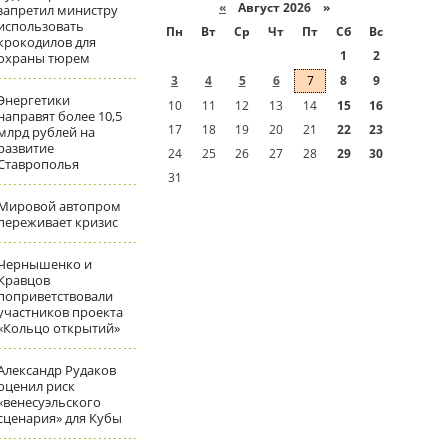
«
Август 2026 »
запретил министру
использовать
Пн
Вт
Ср
Чт
Пт
Сб
Вс
крокодилов для
1
2
охраны тюрем
3
4
5
6
7
8
9
Энергетики
10
11
12
13
14
15
16
направят более 10,5
17
18
19
20
21
22
23
млрд рублей на
развитие
24
25
26
27
28
29
30
Ставрополья
31
Мировой автопром
переживает кризис
Чернышенко и
Кравцов
поприветствовали
участников проекта
«Кольцо открытий»
Александр Рудаков
оценил риск
«венесуэльского
сценария» для Кубы