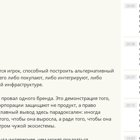
20:50
20:38
тся игрок, способный построить альтернативный
его либо покупают, либо интегрируют, либо
20:27
й инфраструктуре.
о провал одного бренда. Это демонстрация того,
орпорации защищают не продукт, а право
20:15
главный вывод здесь парадоксален: иногда
ого, чтобы она выросла, а ради того, чтобы она
тром чужой экосистемы.
19:53
да интереснее, чем может показаться.