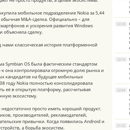
ют не просто продукты, а целые экосистемы.
выкупила мобильное подразделение Nokia за 5,44
к обычная M&A-сделка. Официально – для
22:28
смартфонов и ускорения развития Windows
и объясняла сделку.
ед нами классическая история платформенной
22:16
ема Symbian OS была фактическим стандартом
0-х она контролировала огромную долю рынка и
ных кандидатов на будущее мобильных
008 году Nokia полностью консолидировала
ть её в открытую платформу, рассчитывая
22:04
енную экосистему.
 недостаточно просто иметь хороший продукт.
иков, производителей, рекламодателей,
ательские привычки. Когда появились Android и
21:52
устройств, а борьба экосистем.