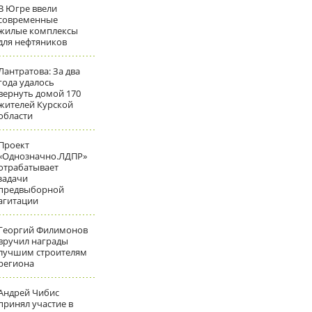
В Югре ввели
современные
жилые комплексы
для нефтяников
Лантратова: За два
года удалось
вернуть домой 170
жителей Курской
области
Проект
«Однозначно.ЛДПР»
отрабатывает
задачи
предвыборной
агитации
Георгий Филимонов
вручил награды
лучшим строителям
региона
Андрей Чибис
принял участие в