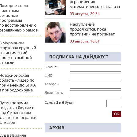
ограничения
Поморье стало
математического анализа
пилотным
избирательных кампаний
05 августа, 20:34
регионом
программы
Наступление
по восстановлению
продолжится, пока
деревянных храмов
противник не признает
стратегическое
03 августа, 16:01
В Мурманске
поражение
стартовал крупный
логистический
ПОДПИСКА НА ДАЙДЖЕСТ
проект в рыбной
отрасли
E-mail*:
Новосибирская
ФИО
область - лидер по
Телефон
применению БПЛА
в природоохране
Должность
Путин поручил
Сумма
2
и
6
будет
создать в Якутии и
под Смоленском
кластер по огранке
алмазов
АРХИВ
Суд в Израиле