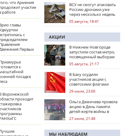
того, что Армения
ВСУ не смогут атаковать
продолжит участие
Россию дронами уже
в работе
через несколько недель
05 августа, 18:41
Врио главы
Удмуртии
встретилась с
АКЦИИ
председателем
Правления
В Нижнем Новгороде
Движения Первых
запустили состав метро,
посвященный выборам
Приамурье
05 августа, 21:17
готовится к
масштабной
В Баку осудили
осенней посадке
участников акции с
леса
советскими флагами
29 июля, 23:00
В Воронежской
области проходит
Ольга Демичева провела
стажировка
акцию в День памяти
участников
детей-жертв войны в
программы
Донбассе
РАНХиГС
27 июля, 21:48
Лучшие
МЫ НАБЛЮДАЕМ