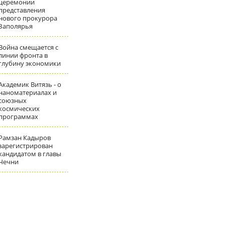
церемонии
представления
нового прокурора
Заполярья
Война смещается с
линии фронта в
глубину экономики
Академик Витязь - о
наноматериалах и
союзных
космических
программах
Рамзан Кадыров
зарегистрирован
кандидатом в главы
Чечни