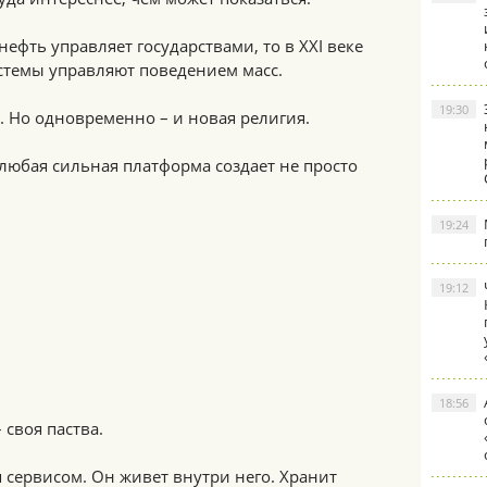
 нефть управляет государствами, то в XXI веке
стемы управляют поведением масс.
19:30
ь. Но одновременно – и новая религия.
любая сильная платформа создает не просто
19:24
19:12
18:56
 своя паства.
я сервисом. Он живет внутри него. Хранит