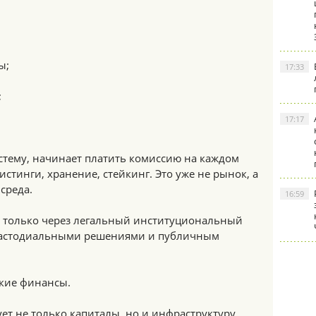
ы;
17:33
;
17:17
систему, начинает платить комиссию на каждом
листинги, хранение, стейкинг. Это уже не рынок, а
среда.
16:59
 – только через легальный институциональный
 кастодиальными решениями и публичным
ские финансы.
ует не только капиталы, но и инфраструктуру