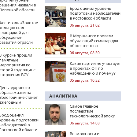
архитектурные
решения назвали в
Брод оценил уровень
Липецкой области
подготовки наблюдателей
в Ростовской области
Фестиваль «Золотое
06 августа, 21:02
кольцо» стал
площадкой для
В Моршанске провели
обсуждения
обучающий семинар для
развития отрасли
общественных
наблюдателей
06 августа, 08:30
В Курске прошли
памятные
Какие партии не участвует
мероприятия ко
в проектах ОП по
второй годовщине
наблюдению и почему?
вторжения ВСУ
05 августа, 10:32
День здорового
образа жизни на
АНАЛИТИКА
Вологодчине станет
ежегодным
Самое главное
последствие
Брод оценил
технологической эпохи
уровень подготовки
06 августа, 14:08
наблюдателей в
Ростовской области
Возможности и