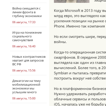
защища
Война смещается с
Когда Microsoft в 2013 году 
линии фронта в
млрд евро, это выглядело ка
глубину экономики
усиления позиции на рынке 
06 августа, 17:33
Phone. Именно так компания 
Игра на понижение
социального
Но если смотреть шире, пер
самочувствия
войны.
06 августа, 16:40
Когда-то операционная сист
Новых контрактников
смартфонов. В середине 200
хватает для запросов
выглядела как один из глав
ВС РФ
вычислений. Более того, в 2
06 августа, 15:56
Symbian и пыталась преврати
построить вокруг неё собств
Демагогии на тему
мобилизационной
экономики мы
Но в платформенном бизнесе
услышим много
Нужно удерживать разработч
06 августа, 15:00
облачные сервисы и пользов
iOS, началась уже не борьба 