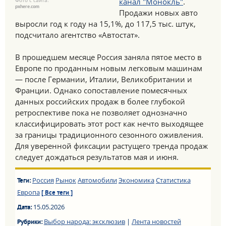
Фото с сайта:
канал "Монокль"
.
pxhere.com
Продажи новых авто
выросли год к году на 15,1%, до 117,5 тыс. штук,
подсчитало агентство «Автостат».
В прошедшем месяце Россия заняла пятое место в
Европе по проданным новым легковым машинам
— после Германии, Италии, Великобритании и
Франции. Однако сопоставление помесячных
данных российских продаж в более глубокой
ретроспективе пока не позволяет однозначно
классифицировать этот рост как нечто выходящее
за границы традиционного сезонного оживления.
Для уверенной фиксации растущего тренда продаж
следует дождаться результатов мая и июня.
Россия
Рынок
Автомобили
Экономика
Статистика
Теги:
Европа
[ Все теги ]
15.05.2026
Дата:
Выбор народа: эксклюзив
|
Лента новостей
Рубрики: