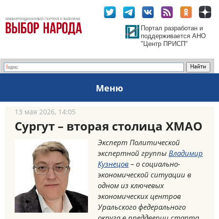
Портал разработан и
поддерживается АНО
"Центр ПРИСП"
Меню
13 мая 2026, 14:05
Сургут – вторая столица ХМАО
Эксперт Политической
экспертной группы
Владимир
Кузнецов
– о социально-
экономической ситуации в
одном из ключевых
экономических центров
Уральского федерального
округа в преддверии старта