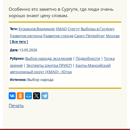
Особенно это заметно в Сургуте, где люди очень
хорошо знают цену словам.
Кузнецов Владимир
ХМАО
Сургут
Выборы в Госдуму
Теги:
Развитие региона
Развитие города
Санкт-Петербург
Москва
[ Все теги ]
13.05.2026
Дата:
Выбор народа: эксклюзив
|
Подробности
|
Точка
Рубрики:
зрения
|
Эксперты Центра ПРИСП
|
Ханты-Мансийский
автономный округ (ХМАО) - Югра
Выбор народа
Источник:
Печать