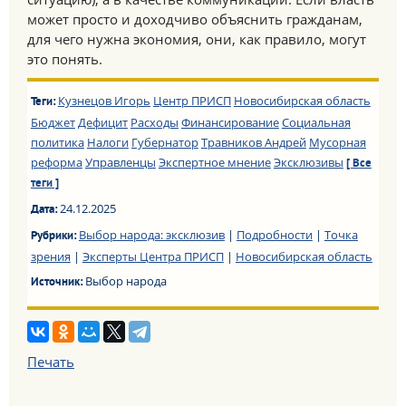
может просто и доходчиво объяснить гражданам,
для чего нужна экономия, они, как правило, могут
это понять.
Кузнецов Игорь
Центр ПРИСП
Новосибирская область
Теги:
Бюджет
Дефицит
Расходы
Финансирование
Социальная
политика
Налоги
Губернатор
Травников Андрей
Мусорная
реформа
Управленцы
Экспертное мнение
Эксклюзивы
[ Все
теги ]
24.12.2025
Дата:
Выбор народа: эксклюзив
|
Подробности
|
Точка
Рубрики:
зрения
|
Эксперты Центра ПРИСП
|
Новосибирская область
Выбор народа
Источник:
Печать