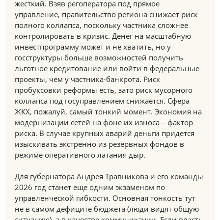
жесткий. Взяв регоператора под прямое
управление, правительство региона снижает риск
полного коллапса, поскольку частника сложнее
контролировать в кризис. Денег на масштабную
инвестпрограмму может и не хватить, но у
госструктуры больше возможностей получить
льготное кредитование или войти в федеральные
проекты, чем у частника-банкрота. Риск
пробуксовки реформы есть, зато риск мусорного
коллапса под госуправлением снижается. Сфера
ЖКХ, пожалуй, самый тонкий момент. Экономия на
модернизации сетей на фоне их износа – фактор
риска. В случае крупных аварий деньги придется
изыскивать экстренно из резервных фондов в
режиме оперативного латания дыр.
Для губернатора Андрея Травникова и его команды
2026 год станет еще одним экзаменом по
управленческой гибкости. Основная тонкость тут
не в самом дефиците бюджета (люди видят общую
ситуацию), а в качестве коммуникации. Если власть