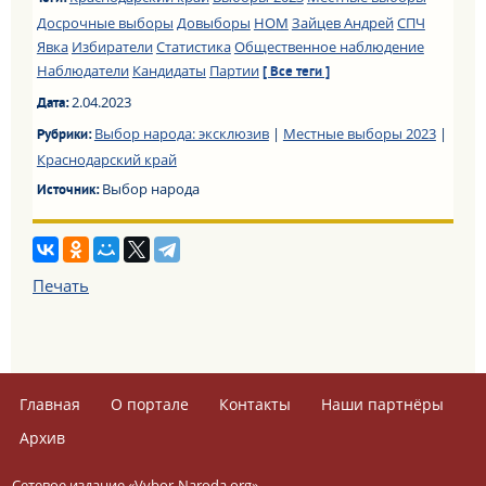
Досрочные выборы
Довыборы
НОМ
Зайцев Андрей
СПЧ
Явка
Избиратели
Статистика
Общественное наблюдение
Наблюдатели
Кандидаты
Партии
[ Все теги ]
2.04.2023
Дата:
Выбор народа: эксклюзив
|
Местные выборы 2023
|
Рубрики:
Краснодарский край
Выбор народа
Источник:
Печать
Главная
О портале
Контакты
Наши партнёры
Архив
Сетевое издание «Vybor-Naroda.org».