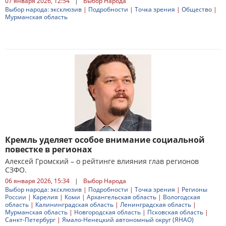
07 января 2026, 12:54
|
Выбор Народа
Выбор народа: эксклюзив
|
Подробности
|
Точка зрения
|
Общество
|
Мурманская область
Кремль уделяет особое внимание социальной
повестке в регионах
Алексей Громский – о рейтинге влияния глав регионов
СЗФО.
06 января 2026, 15:34
|
Выбор Народа
Выбор народа: эксклюзив
|
Подробности
|
Точка зрения
|
Регионы
России
|
Карелия
|
Коми
|
Архангельская область
|
Вологодская
область
|
Калининградская область
|
Ленинградская область
|
Мурманская область
|
Новгородская область
|
Псковская область
|
Санкт-Петербург
|
Ямало-Ненецкий автономный округ (ЯНАО)