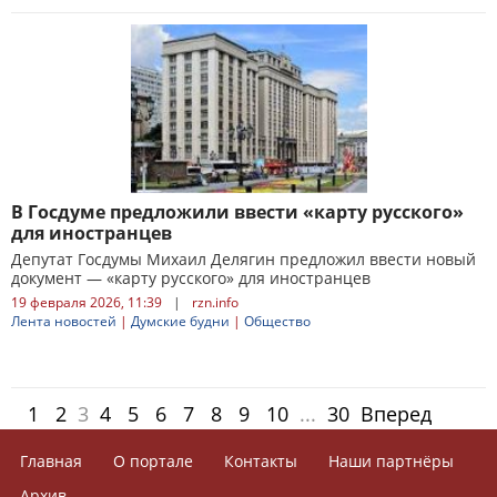
В Госдуме предложили ввести «карту русского»
для иностранцев
Депутат Госдумы Михаил Делягин предложил ввести новый
документ — «карту русского» для иностранцев
19 февраля 2026, 11:39
|
rzn.info
Лента новостей
|
Думские будни
|
Общество
1
2
3
4
5
6
7
8
9
10
...
30
Вперед
Главная
О портале
Контакты
Наши партнёры
Архив