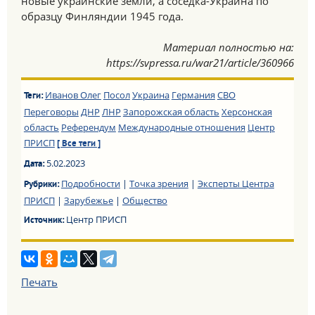
новые украинские земли, а соседка-Украина по
образцу Финляндии 1945 года.
Материал полностью на:
https://svpressa.ru/war21/article/360966
Иванов Олег
Посол
Украина
Германия
СВО
Теги:
Переговоры
ДНР
ЛНР
Запорожская область
Херсонская
область
Референдум
Международные отношения
Центр
ПРИСП
[ Все теги ]
5.02.2023
Дата:
Подробности
|
Точка зрения
|
Эксперты Центра
Рубрики:
ПРИСП
|
Зарубежье
|
Общество
Центр ПРИСП
Источник:
Печать