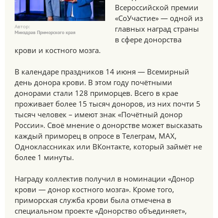
Всероссийской премии
«СоУчастие» — одной из
Автор:
главных наград страны
Минздрав Приморского края
в сфере донорства
крови и костного мозга.
В календаре праздников 14 июня — Всемирный
день донора крови. В этом году почётными
донорами стали 128 приморцев. Всего в крае
проживает более 15 тысяч доноров, из них почти 5
тысяч человек – имеют знак «Почётный донор
России». Своё мнение о донорстве может высказать
каждый приморец в опросе в Телеграм, МАХ,
Одноклассниках или ВКонтакте, который займёт не
более 1 минуты.
Награду коллектив получил в номинации «Донор
крови — донор костного мозга». Кроме того,
приморская служба крови была отмечена в
специальном проекте «Донорство объединяет»,