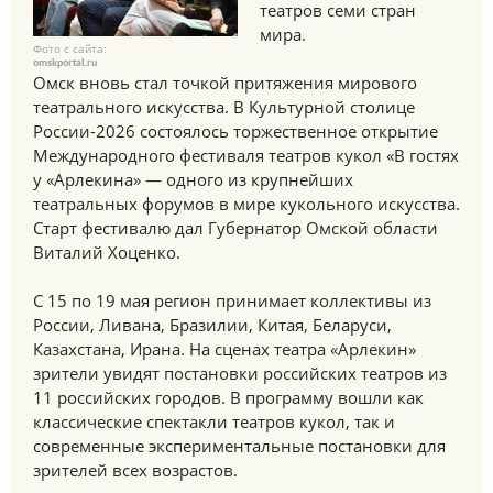
театров семи стран
мира.
Фото с сайта:
omskportal.ru
Омск вновь стал точкой притяжения мирового
театрального искусства. В Культурной столице
России-2026 состоялось торжественное открытие
Международного фестиваля театров кукол «В гостях
у «Арлекина» — одного из крупнейших
театральных форумов в мире кукольного искусства.
Старт фестивалю дал Губернатор Омской области
Виталий Хоценко.
С 15 по 19 мая регион принимает коллективы из
России, Ливана, Бразилии, Китая, Беларуси,
Казахстана, Ирана. На сценах театра «Арлекин»
зрители увидят постановки российских театров из
11 российских городов. В программу вошли как
классические спектакли театров кукол, так и
современные экспериментальные постановки для
зрителей всех возрастов.