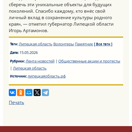
сберечь эти уникальные объекты для будущих
поколений. Спасибо каждому, кто внёс свой
личный вклад в сохранение культуры родного
края», — отметил губернатор Липецкой области
Игорь Артамонов.
Липецкая область
Волонтеры
Памятник
Теги:
[ Все теги ]
15.05.2026
Дата:
Лента новостей
|
Общественные акции и протесты
Рубрики:
|
Липецкая область
липецкаяобласть.рф
Источник:
Печать