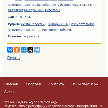
законодательство
Заксобрание
Агитация
Искусственный
интеллект
Выборы-2026
[ Все теги ]
13.05.2026
Дата:
Лента новостей
|
Выборы 2026
|
Избирательное
Рубрики:
законодательство
|
Свердловская область
fedpress.ru
Источник:
Печать
Главная
О портале
Контакты
Наши партнёры
Архив
Сетевое издание «Vybor-Naroda.org».
Свидетельство о регистрации средства массовой информации ЭЛ