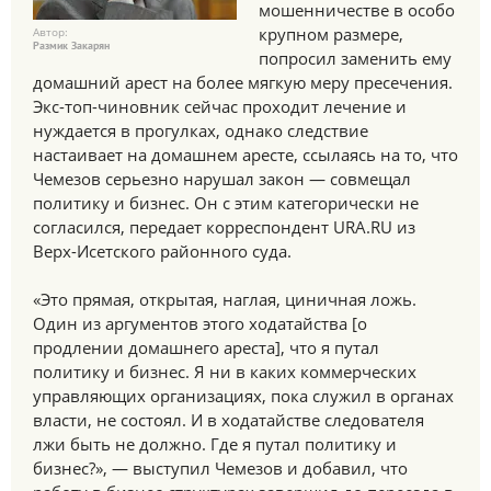
мошенничестве в особо
крупном размере,
Автор:
Размик Закарян
попросил заменить ему
домашний арест на более мягкую меру пресечения.
Экс-топ-чиновник сейчас проходит лечение и
нуждается в прогулках, однако следствие
настаивает на домашнем аресте, ссылаясь на то, что
Чемезов серьезно нарушал закон — совмещал
политику и бизнес. Он с этим категорически не
согласился, передает корреспондент URA.RU из
Верх-Исетского районного суда.
«Это прямая, открытая, наглая, циничная ложь.
Один из аргументов этого ходатайства [о
продлении домашнего ареста], что я путал
политику и бизнес. Я ни в каких коммерческих
управляющих организациях, пока служил в органах
власти, не состоял. И в ходатайстве следователя
лжи быть не должно. Где я путал политику и
бизнес?», — выступил Чемезов и добавил, что