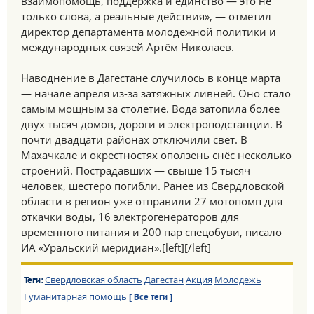
взаимопомощь, поддержка и единство — это не
только слова, а реальные действия», — отметил
директор департамента молодёжной политики и
международных связей Артём Николаев.
Наводнение в Дагестане случилось в конце марта
— начале апреля из-за затяжных ливней. Оно стало
самым мощным за столетие. Вода затопила более
двух тысяч домов, дороги и электроподстанции. В
почти двадцати районах отключили свет. В
Махачкале и окрестностях оползень снёс несколько
строений. Пострадавших — свыше 15 тысяч
человек, шестеро погибли. Ранее из Свердловской
области в регион уже отправили 27 мотопомп для
откачки воды, 16 электрогенераторов для
временного питания и 200 пар спецобуви, писало
ИА «Уральский меридиан».[left][/left]
Свердловская область
Дагестан
Акция
Молодежь
Теги:
Гуманитарная помощь
[ Все теги ]