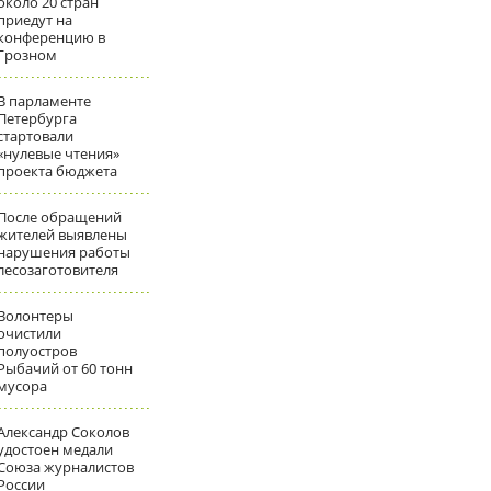
около 20 стран
приедут на
конференцию в
Грозном
В парламенте
Петербурга
стартовали
«нулевые чтения»
проекта бюджета
После обращений
жителей выявлены
нарушения работы
лесозаготовителя
Волонтеры
очистили
полуостров
Рыбачий от 60 тонн
мусора
Александр Соколов
удостоен медали
Союза журналистов
России