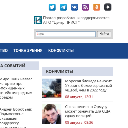
Портал разработан и поддерживается
АНО "Центр ПРИСП"
ТВО
ТОЧКА ЗРЕНИЯ
КОНФЛИКТЫ
ТА СОБЫТИЙ
КОНФЛИКТЫ
Мирошник назвал
Морская блокада наносит
историю про
Украине более серьезный
«похищенных
ущерб, чем в 2022 году
детей» очередным
08 августа, 12:31
бредом
Соглашение по Ормузу
Андрей Воробьев:
может означать для США
Подмосковье
сдачу позиций
оказывает
08 августа, 08:36
поддержку
региональным