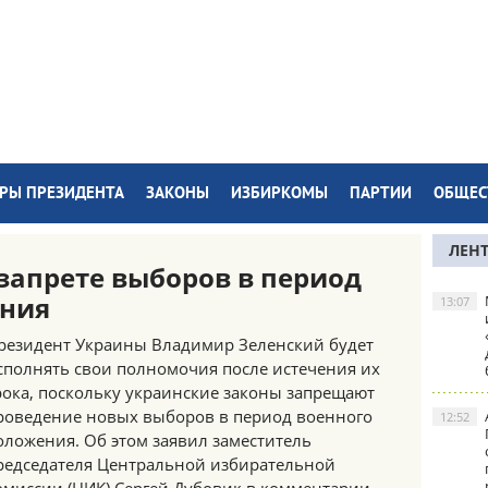
РЫ ПРЕЗИДЕНТА
ЗАКОНЫ
ИЗБИРКОМЫ
ПАРТИИ
ОБЩЕС
ЛЕН
 запрете выборов в период
ения
13:07
резидент Украины Владимир Зеленский будет
сполнять свои полномочия после истечения их
рока, поскольку украинские законы запрещают
роведение новых выборов в период военного
12:52
оложения. Об этом заявил заместитель
редседателя Центральной избирательной