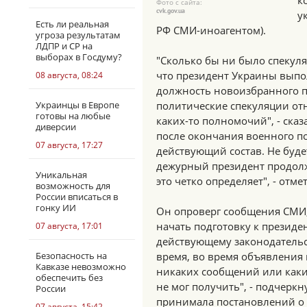
к
Фото с сайта:
cvk.gov.ua
у
Есть ли реальная
РФ СМИ-иноагентом).
угроза результатам
ЛДПР и СР на
выборах в Госдуму?
"Сколько бы ни было спекуля
что президент Украины выпо
08 августа, 08:24
должность новоизбранного пр
Украинцы в Европе
политические спекуляции от
готовы на любые
каких-то полномочий", - ска
диверсии
после окончания военного по
07 августа, 17:27
действующий состав. Не буде
дежурный президент продолж
Уникальная
это четко определяет", - отме
возможность для
России вписаться в
гонку ИИ
Он опроверг сообщения СМИ,
начать подготовку к президе
07 августа, 17:01
действующему законодательс
Безопасность на
время, во время объявления
Кавказе невозможно
никаких сообщений или каки
обеспечить без
не мог получить", - подчеркн
России
принимала постановлений о 
07 августа, 15:42