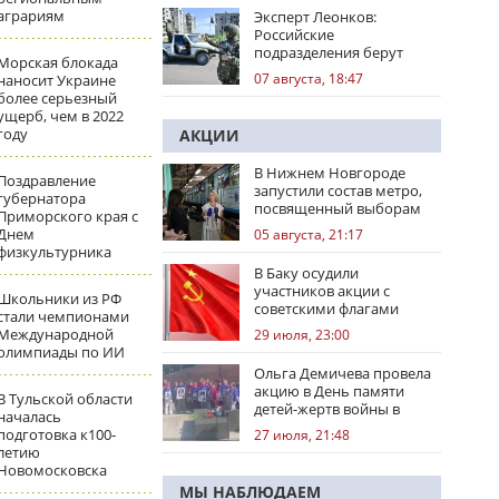
аграриям
Эксперт Леонков:
Российские
подразделения берут
Морская блокада
Доброполье в клещи
07 августа, 18:47
наносит Украине
более серьезный
ущерб, чем в 2022
году
АКЦИИ
В Нижнем Новгороде
Поздравление
запустили состав метро,
губернатора
посвященный выборам
Приморского края с
Днем
05 августа, 21:17
физкультурника
В Баку осудили
участников акции с
Школьники из РФ
советскими флагами
стали чемпионами
Международной
29 июля, 23:00
олимпиады по ИИ
Ольга Демичева провела
акцию в День памяти
В Тульской области
детей-жертв войны в
началась
Донбассе
подготовка к100-
27 июля, 21:48
летию
Новомосковска
МЫ НАБЛЮДАЕМ