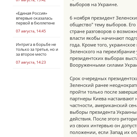
выборов на Украине.
«Единая Россия»
6 ноября президент Зеленски
впервые оказалась
первой в бюллетене
общество" тему выборов. Его
стране разговоров о возмож
07 августа, 14:45
власти якобы начинают подго
Интрига в борьбе не
года. Кроме того, украинско
только за третье, но и
Зеленского на переизбрание 
за второе место
президентских выборах выс
07 августа, 14:23
Вооруженными силами Укра
Срок очередных президентски
Зеленский ранее неоднократн
пройти только после заверш
партнеры Киева настаивают 
частности, американский сен
выборы президента Украины 
действия. После этого ритор
из своих интервью он допус
положении, если Запад их оп