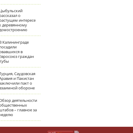
Цыбульский
рассказал о
растущем интересе
к деревянному
домостроению
В Калининграде
посадили
рвавшихся в
Евросоюз граждан
Кубы
Турция, Саудовская
Аравия и Пакистан
заключили пакт о
взаимной обороне
Обзор деятельности
общественных
штабов – главное за
неделю