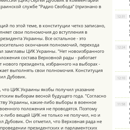
омиссии (ЦИК) Сергей Дубовик в комментарии
краинской службе "Радио Свобода" (признано в
12:31
ций по этой теме, в конституции четко записано,
лняет свои полномочия до вступления в
езидента Украины. Все остальное - это
носительно окончания полномочий, перехода
12:24
зал замглавы ЦИК Украины. "Нет новоизбранного
ложения состава Верховной рады - работает
т нового президента, избранного на выборах -
ает выполнять свои полномочия. Конституция
тил Дубовик.
12:10
 что ЦИК Украины якобы получил указание
нтским выборам весной будущего года. "Согласно
тву Украины, какие-либо выборы в военное
11:58
 военного положения не проводятся. Поэтому
х-либо вещей ЦИК не только не получил, но и
ул Дубовик. Он отметил, что Верховная рада не
проведении президентских и парламентских