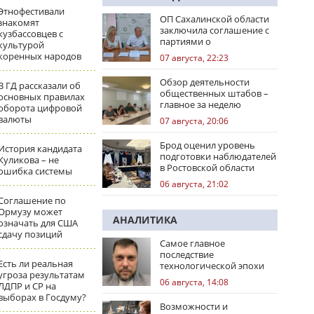
Этнофестивали
ОП Сахалинской области
знакомят
заключила соглашение с
кузбассовцев с
партиями о
культурой
сотрудничестве на
коренных народов
07 августа, 22:23
выборах
Обзор деятельности
В ГД рассказали об
общественных штабов –
основных правилах
главное за неделю
оборота цифровой
валюты
07 августа, 20:06
Брод оценил уровень
История кандидата
подготовки наблюдателей
Куликова – не
в Ростовской области
ошибка системы
06 августа, 21:02
Соглашение по
Ормузу может
АНАЛИТИКА
означать для США
сдачу позиций
Самое главное
последствие
Есть ли реальная
технологической эпохи
угроза результатам
06 августа, 14:08
ЛДПР и СР на
выборах в Госдуму?
Возможности и