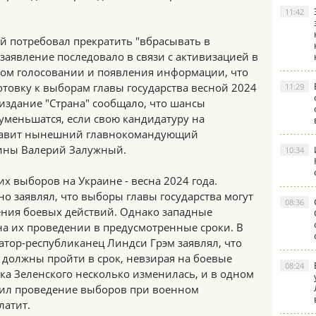
11:42
й потребовал прекратить "вбрасывать в
 заявление последовало в связи с активизацией в
ном голосовании и появления информации, что
товку к выборам главы государства весной 2024
11:29
е издание "Страна" сообщало, что шансы
уменьшатся, если свою кандидатуру на
тавит нынешний главнокомандующий
ины Валерий Залужный.
10:34
х выборов на Украине - весна 2024 года.
о заявлял, что выборы главы государства могут
08:36
ения боевых действий. Однако западные
на их проведении в предусмотренные сроки. В
атор-республиканец Линдси Грэм заявлял, что
должны пройти в срок, невзирая на боевые
08:24
ика Зеленского несколько изменилась, и в одном
тил проведение выборов при военном
латит.