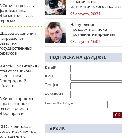
ограничения
В Сочи открылась
математического анализа
фотовыставка
избирательных кампаний
05 августа, 20:34
«Посмотри в глаза
героям»
Наступление
продолжится, пока
Шадаев обозначил
противник не признает
направления
стратегическое
03 августа, 16:01
развития
поражение
государственных
сервисов
ПОДПИСКА НА ДАЙДЖЕСТ
«Герой Приангарья»
E-mail*:
стал советником
врио главы
ФИО
Белгородской
Телефон
области
Должность
В Кирове прошла
стратегическая
Сумма
3
и
3
будет
сессия проекта
«Переправа»
ОП Сахалинской
АРХИВ
области заключила
соглашение с