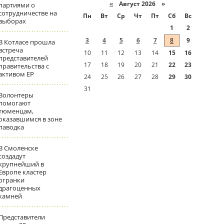
«
Август 2026 »
партиями о
сотрудничестве на
Пн
Вт
Ср
Чт
Пт
Сб
Вс
выборах
1
2
3
4
5
6
7
8
9
В Котласе прошла
встреча
10
11
12
13
14
15
16
представителей
17
18
19
20
21
22
23
правительства с
активом ЕР
24
25
26
27
28
29
30
31
Волонтеры
помогают
тюменцам,
оказавшимся в зоне
паводка
В Смоленске
создадут
крупнейший в
Европе кластер
огранки
драгоценных
камней
Представители