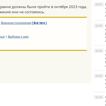
23:01
раине должны были пройти в октябре 2023 года,
жения они не состоялись.
м
Военное положение
[ Все теги ]
22:49
жье
|
Выборы у них
22:42
22:35
22:23