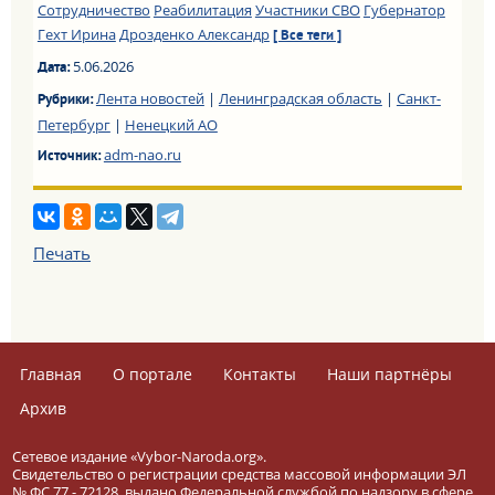
Сотрудничество
Реабилитация
Участники СВО
Губернатор
Гехт Ирина
Дрозденко Александр
[ Все теги ]
5.06.2026
Дата:
Лента новостей
|
Ленинградская область
|
Санкт-
Рубрики:
Петербург
|
Ненецкий АО
adm-nao.ru
Источник:
Печать
Главная
О портале
Контакты
Наши партнёры
Архив
Сетевое издание «Vybor-Naroda.org».
Свидетельство о регистрации средства массовой информации ЭЛ
№ ФС 77 - 72128, выдано Федеральной службой по надзору в сфере