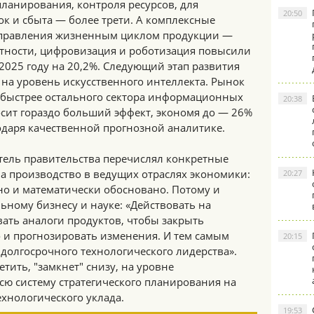
ланирования, контроля ресурсов, для
20:50
к и сбыта — более трети. А комплексные
управления жизненным циклом продукции —
частности, цифровизация и роботизация повысили
2025 году на 20,2%. Следующий этап развития
на уровень искусственного интеллекта. Рынок
 быстрее остального сектора информационных
20:38
осит гораздо больший эффект, экономя до — 26%
одаря качественной прогнозной аналитике.
атель правительства перечислял конкретные
а производство в ведущих отраслях экономики:
20:27
но и математически обосновано. Потому и
ьному бизнесу и науке: «Действовать на
вать аналоги продуктов, чтобы закрыть
о и прогнозировать изменения. И тем самым
20:15
долгосрочного технологического лидерства».
тить, "замкнет" снизу, на уровне
сю систему стратегического планирования на
хнологического уклада.
19:53