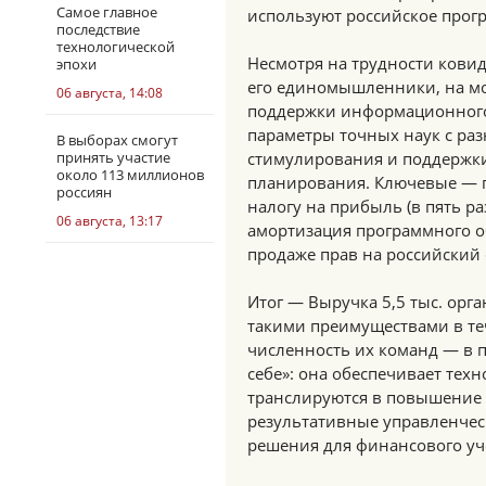
Самое главное
используют российское прог
последствие
технологической
Несмотря на трудности кови
эпохи
его единомышленники, на мо
06 августа, 14:08
поддержки информационного 
параметры точных наук с р
В выборах смогут
принять участие
стимулирования и поддержки 
около 113 миллионов
планирования. Ключевые — 
россиян
налогу на прибыль (в пять ра
06 августа, 13:17
амортизация программного о
продаже прав на российский 
Итог — Выручка 5,5 тыс. ор
такими преимуществами в теч
численность их команд — в п
себе»: она обеспечивает тех
транслируются в повышение
результативные управленчес
решения для финансового уч