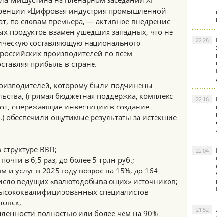
ла Мишустина на пленарном заседании ХI
ренции «Цифровая индустрия промышленной
ат, по словам премьера, — активное внедрение
х продуктов взамен ушедших западных, что не
22:28
гическую составляющую национального
т российских производителей по всем
ставляя прибыль в стране.
роизводителей, которому были подчинены
ьства, (прямая бюджетная поддержка, комплекс
22:16
от, опережающие инвестиции в создание
.) обеспечили ощутимые результаты за истекшие
 структуре ВВП;
22:04
чти в 6,5 раз, до более 5 трлн руб.;
 и услуг в 2025 году возрос на 15%, до 164
 число ведущих «валютодобывающих» источников;
 высококвалифицированных специалистов
ловек;
21:52
ленности полностью или более чем на 90%