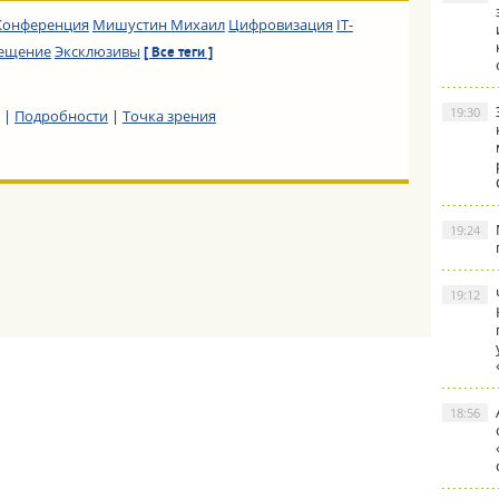
Конференция
Мишустин Михаил
Цифровизация
IT-
ещение
Эксклюзивы
[ Все теги ]
19:30
|
Подробности
|
Точка зрения
19:24
19:12
18:56