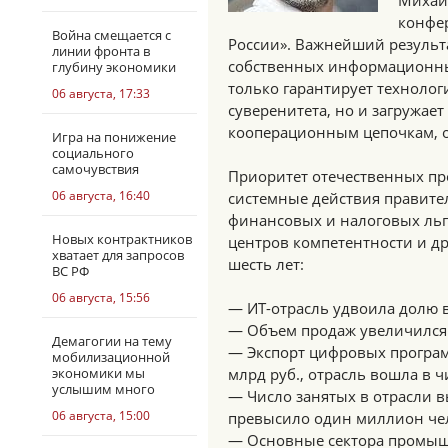
Михаи
конфе
Война смещается с
России». Важнейший результ
линии фронта в
собственных информационны
глубину экономики
только гарантирует техноло
06 августа, 17:33
суверенитета, но и загружае
кооперационным цепочкам, о
Игра на понижение
социального
самочувствия
Приоритет отечественных п
06 августа, 16:40
системные действия правител
финансовых и налоговых льг
Новых контрактников
центров компетентности и др
хватает для запросов
шесть лет:
ВС РФ
06 августа, 15:56
— ИТ-отрасль удвоила долю в
— Объем продаж увеличился по
Демагогии на тему
— Экспорт цифровых программ
мобилизационной
экономики мы
млрд руб., отрасль вошла в
услышим много
— Число занятых в отрасли
06 августа, 15:00
превысило один миллион че
— Основные сектора промыш