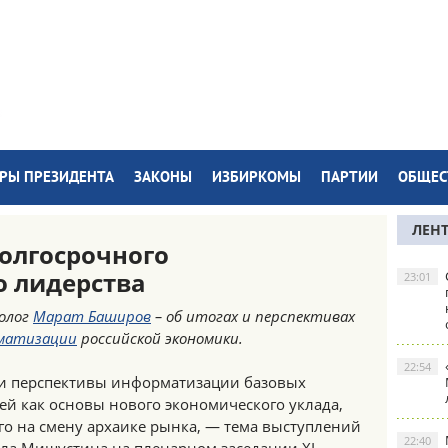
РЫ ПРЕЗИДЕНТА
ЗАКОНЫ
ИЗБИРКОМЫ
ПАРТИИ
ОБЩЕС
ЛЕН
олгосрочного
о лидерства
23:01
олог
Марат Баширов
– об итогах и перспективах
матизации
российской экономики.
22:54
 и перспективы информатизации базовых
ей как основы нового экономического уклада,
о на смену архаике рынка, — тема выступлений
22:40