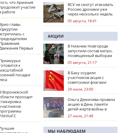
того, что Армения
ВСУ не смогут атаковать
продолжит участие
Россию дронами уже
в работе
через несколько недель
05 августа, 18:41
Врио главы
Удмуртии
встретилась с
АКЦИИ
председателем
Правления
В Нижнем Новгороде
Движения Первых
запустили состав метро,
посвященный выборам
Приамурье
05 августа, 21:17
готовится к
масштабной
В Баку осудили
осенней посадке
участников акции с
леса
советскими флагами
29 июля, 23:00
В Воронежской
области проходит
Ольга Демичева провела
стажировка
акцию в День памяти
участников
детей-жертв войны в
программы
Донбассе
РАНХиГС
27 июля, 21:48
Лучшие
МЫ НАБЛЮДАЕМ