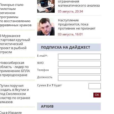
ограничения
Поморье стало
математического анализа
пилотным
избирательных кампаний
05 августа, 20:34
регионом
программы
Наступление
по восстановлению
продолжится, пока
деревянных храмов
противник не признает
стратегическое
03 августа, 16:01
В Мурманске
поражение
стартовал крупный
логистический
ПОДПИСКА НА ДАЙДЖЕСТ
проект в рыбной
отрасли
E-mail*:
Новосибирская
ФИО
область - лидер по
Телефон
применению БПЛА
в природоохране
Должность
Путин поручил
Сумма
2
и
7
будет
создать в Якутии и
под Смоленском
кластер по огранке
алмазов
АРХИВ
Суд в Израиле