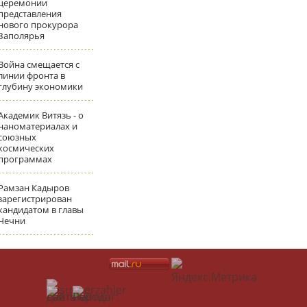
церемонии
представления
нового прокурора
Заполярья
Война смещается с
линии фронта в
глубину экономики
Академик Витязь - о
наноматериалах и
союзных
космических
программах
Рамзан Кадыров
зарегистрирован
кандидатом в главы
Чечни