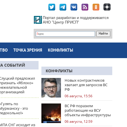
Портал разработан и поддерживается
АНО "Центр ПРИСП"
ТВО
ТОЧКА ЗРЕНИЯ
КОНФЛИКТЫ
ТА СОБЫТИЙ
КОНФЛИКТЫ
Слуцкий предложил
Новых контрактников
признать «Яблоко»
хватает для запросов ВС
нежелательной
РФ
организацией
06 августа, 15:56
«Гулять по
ВС РФ поразили
Мурманску - это
работающие на ВСУ
ледокольно!»
объекты инфраструктуры
и центры логистики
06 августа, 12:59
МПА СНГ исходит из