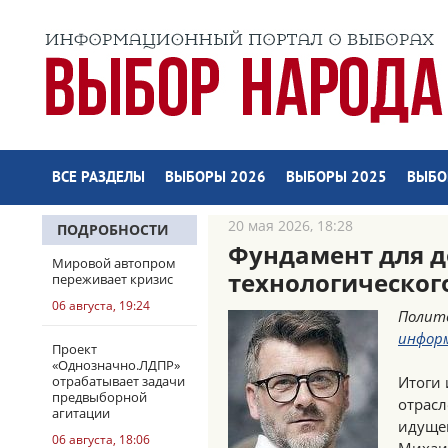
ВСЕ РАЗДЕЛЫ
ВЫБОРЫ 2026
ВЫБОРЫ 2025
ВЫБО
20 мая 2026, 18:28
ПОДРОБНОСТИ
Фундамент для д
Мировой автопром
технологическог
переживает кризис
06 августа, 19:24
Полит
инфор
Проект
«Однозначно.ЛДПР»
отрабатывает задачи
Итоги
предвыборной
отрасл
агитации
идущег
06 августа, 18:06