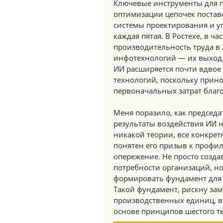
Ключевые инструменты для п
оптимизации цепочек поставо
системы проектирования и 
каждая пятая. В Ростехе, в 
производительность труда в 
инфотехнологий — их выход 
ИИ расширяется почти вдвое
технологий, поскольку прин
первоначальных затрат благ
Меня поразило, как председ
результаты воздействия ИИ н
никакой теории, все конкрет
понятен его призыв к профил
опережение. Не просто созда
потребности организаций, н
формировать фундамент для 
Такой фундамент, рискну заме
производственных единиц, в
основе принципов шестого те