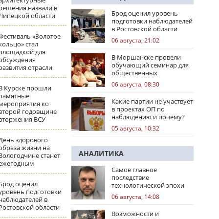
архитектурные
решения назвали в
Брод оценил уровень
Липецкой области
подготовки наблюдателей
в Ростовской области
Фестиваль «Золотое
06 августа, 21:02
кольцо» стал
площадкой для
В Моршанске провели
обсуждения
обучающий семинар для
развития отрасли
общественных
наблюдателей
06 августа, 08:30
В Курске прошли
памятные
Какие партии не участвует
мероприятия ко
в проектах ОП по
второй годовщине
наблюдению и почему?
вторжения ВСУ
05 августа, 10:32
День здорового
образа жизни на
АНАЛИТИКА
Вологодчине станет
ежегодным
Самое главное
последствие
Брод оценил
технологической эпохи
уровень подготовки
06 августа, 14:08
наблюдателей в
Ростовской области
Возможности и