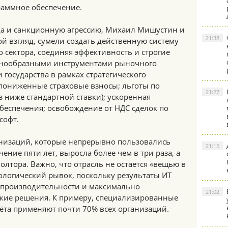
раммное обеспечение.
да и санкционную агрессию, Михаил Мишустин и
21:38
й взгляд, сумели создать действенную систему
сектора, соединяя эффективность и строгие
азнообразными инструментами рыночного
государства в рамках стратегического
пониженные страховые взносы; льготы по
21:27
з ниже стандартной ставки); ускоренная
беспечения; освобождение от НДС сделок по
софт.
ганизаций, которые непрерывно пользовались
21:15
ение пяти лет, выросла более чем в три раза, а
олтора. Важно, что отрасль не остается «вещью в
нологический рывок, поскольку результаты ИТ
 производительности и максимально
21:02
кие решения. К примеру, специализированные
ёта применяют почти 70% всех организаций.