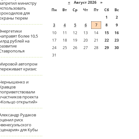
«
Август 2026 »
запретил министру
использовать
Пн
Вт
Ср
Чт
Пт
Сб
Вс
крокодилов для
1
2
охраны тюрем
3
4
5
6
7
8
9
Энергетики
10
11
12
13
14
15
16
направят более 10,5
17
18
19
20
21
22
23
млрд рублей на
развитие
24
25
26
27
28
29
30
Ставрополья
31
Мировой автопром
переживает кризис
Чернышенко и
Кравцов
поприветствовали
участников проекта
«Кольцо открытий»
Александр Рудаков
оценил риск
«венесуэльского
сценария» для Кубы