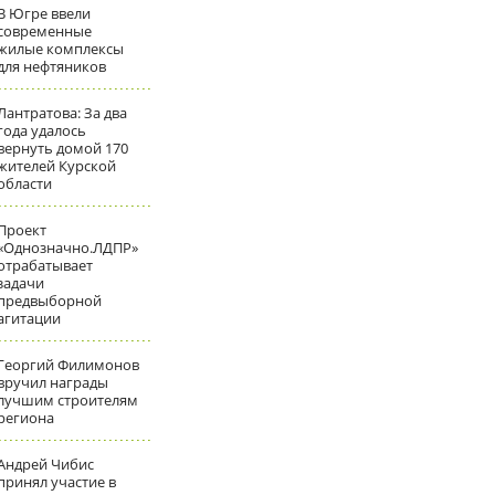
В Югре ввели
современные
жилые комплексы
для нефтяников
Лантратова: За два
года удалось
вернуть домой 170
жителей Курской
области
Проект
«Однозначно.ЛДПР»
отрабатывает
задачи
предвыборной
агитации
Георгий Филимонов
вручил награды
лучшим строителям
региона
Андрей Чибис
принял участие в