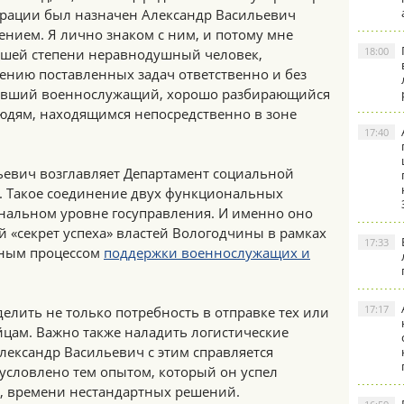
рации был назначен Александр Васильевич
нием. Я лично знаком с ним, и потому мне
18:00
ысшей степени неравнодушный человек,
нию поставленных задач ответственно и без
бывший военнослужащий, хорошо разбирающийся
людям, находящимся непосредственно в зоне
17:40
льевич возглавляет Департамент социальной
. Такое соединение двух функциональных
нальном уровне госуправления. И именно оно
й «секрет успеха» властей Вологодчины в рамках
17:33
жным процессом
поддержки военнослужащих и
17:17
елить не только потребность в отправке тех или
йцам. Важно также наладить логистические
Александр Васильевич с этим справляется
бусловлено тем опытом, который он успел
, времени нестандартных решений.