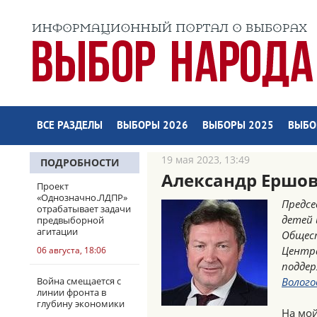
ВСЕ РАЗДЕЛЫ
ВЫБОРЫ 2026
ВЫБОРЫ 2025
ВЫБО
19 мая 2023, 13:49
ПОДРОБНОСТИ
Александр Ершов 
Проект
«Однозначно.ЛДПР»
Предсе
отрабатывает задачи
детей 
предвыборной
агитации
Общест
Центр
06 августа, 18:06
поддер
Война смещается с
Волого
линии фронта в
глубину экономики
На мой