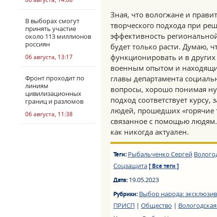
Зная, что вологжане и прави
В выборах смогут
творческого подхода при реш
принять участие
эффективность региональной
около 113 миллионов
россиян
будет только расти. Думаю, 
функционировать и в других
06 августа, 13:17
военным опытом и находящие
Фронт проходит по
главы департамента социаль
линиям
вопросы, хорошо понимая ну
цивилизационных
подход соответствует курсу,
границ и разломов
людей, прошедших «горячие 
06 августа, 11:38
связанное с помощью людям.
как никогда актуален.
Рыбальченко Сергей
Волого
Теги:
Соцзащита
[ Все теги ]
19.05.2023
Дата:
Выбор народа: эксклюзив
Рубрики:
ПРИСП
|
Общество
|
Вологодская