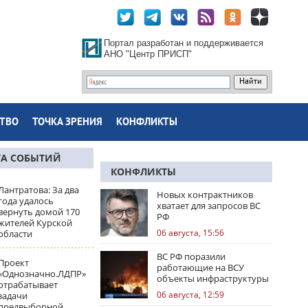
Портал разработан и поддерживается
АНО "Центр ПРИСП"
ТВО
ТОЧКА ЗРЕНИЯ
КОНФЛИКТЫ
ТА СОБЫТИЙ
КОНФЛИКТЫ
Лантратова: За два
Новых контрактников
года удалось
хватает для запросов ВС
вернуть домой 170
РФ
жителей Курской
06 августа, 15:56
области
ВС РФ поразили
Проект
работающие на ВСУ
«Однозначно.ЛДПР»
объекты инфраструктуры
отрабатывает
и центры логистики
06 августа, 12:59
задачи
предвыборной