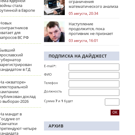
Тема ядерной
ограничения
войны стала
математического анализа
рутинной в Европе
избирательных кампаний
05 августа, 20:34
Новых
Наступление
контрактников
продолжится, пока
хватает для
противник не признает
запросов ВС РФ
стратегическое
03 августа, 16:01
поражение
Бывший
ярославский
ПОДПИСКА НА ДАЙДЖЕСТ
губернатор
зарегистрирован
E-mail*:
кандидатом в ГД
ФИО
На «экваторе»
Телефон
электоральной
кампании:
Должность
публикован доклад
о выборах-2026
Сумма
7
и
1
будет
На мандат в
Госдуме от
Камчатки
АРХИВ
претендуют четыре
кандидата