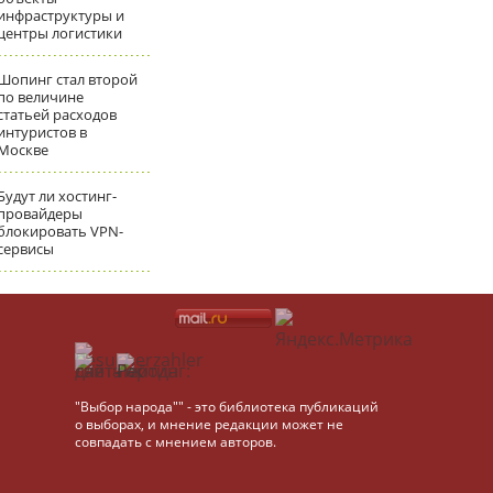
инфраструктуры и
центры логистики
Шопинг стал второй
по величине
статьей расходов
интуристов в
Москве
Будут ли хостинг-
провайдеры
блокировать VPN-
сервисы
"Выбор народа"" - это библиотека публикаций
о выборах, и мнение редакции может не
совпадать с мнением авторов.