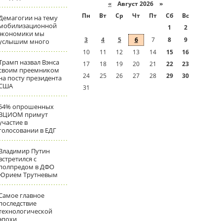
«
Август 2026 »
Пн
Вт
Ср
Чт
Пт
Сб
Вс
Демагогии на тему
мобилизационной
1
2
экономики мы
3
4
5
6
7
8
9
услышим много
10
11
12
13
14
15
16
Трамп назвал Вэнса
17
18
19
20
21
22
23
своим преемником
24
25
26
27
28
29
30
на посту президента
США
31
54% опрошенных
ВЦИОМ примут
участие в
голосовании в ЕДГ
Владимир Путин
встретился с
полпредом в ДФО
Юрием Трутневым
Самое главное
последствие
технологической
эпохи