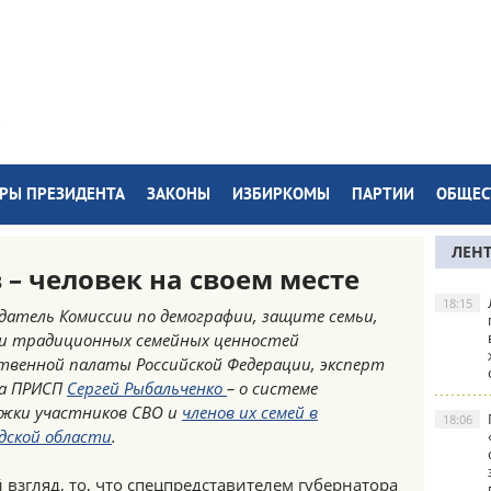
РЫ ПРЕЗИДЕНТА
ЗАКОНЫ
ИЗБИРКОМЫ
ПАРТИИ
ОБЩЕС
ЛЕН
– человек на своем месте
18:15
датель Комиссии по демографии, защите семьи,
и традиционных семейных ценностей
венной палаты Российской Федерации, эксперт
а ПРИСП
Сергей Рыбальченко
– о системе
жки участников СВО и
членов их семей в
18:06
дской области
.
 взгляд, то, что спецпредставителем губернатора