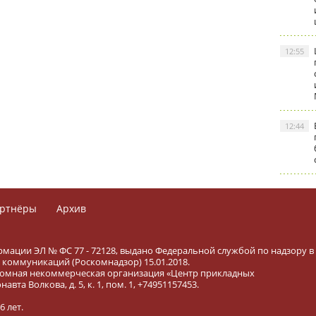
12:55
12:44
ртнёры
Архив
рмации ЭЛ № ФС 77 - 72128, выдано Федеральной службой по надзору в
коммуникаций (Роскомнадзор) 15.01.2018.
тономная некоммерческая организация «Центр прикладных
вта Волкова, д. 5, к. 1, пом. 1, +74951157453.
 лет.