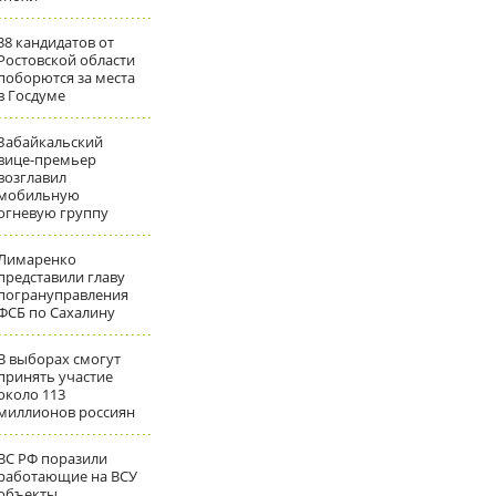
38 кандидатов от
Ростовской области
поборются за места
в Госдуме
Забайкальский
вице-премьер
возглавил
мобильную
огневую группу
Лимаренко
представили главу
погрануправления
ФСБ по Сахалину
В выборах смогут
принять участие
около 113
миллионов россиян
ВС РФ поразили
работающие на ВСУ
объекты