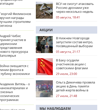
агитации
ВСУ не смогут атаковать
Россию дронами уже
через несколько недель
Георгий Филимонов
05 августа, 18:41
вручил награды
лучшим строителям
региона
АКЦИИ
Андрей Чибис
В Нижнем Новгороде
принял участие в
запустили состав метро,
церемонии
посвященный выборам
представления
нового прокурора
05 августа, 21:17
Заполярья
В Баку осудили
участников акции с
Война смещается с
советскими флагами
линии фронта в
глубину экономики
29 июля, 23:00
Ольга Демичева провела
Академик Витязь - о
акцию в День памяти
наноматериалах и
детей-жертв войны в
союзных
Донбассе
космических
27 июля, 21:48
программах
МЫ НАБЛЮДАЕМ