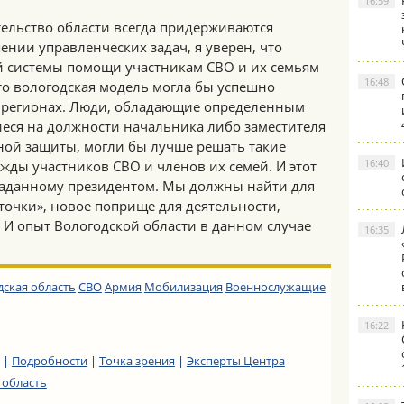
16:59
тельство области всегда придерживаются
ении управленческих задач, я уверен, что
 системы помощи участникам СВО и их семьям
16:48
что вологодская модель могла бы успешно
 регионах. Люди, обладающие определенным
ся на должности начальника либо заместителя
ной защиты, могли бы лучше решать такие
16:40
жды участников СВО и членов их семей. И этот
 заданному президентом. Мы должны найти для
точки», новое поприще для деятельности,
 И опыт Вологодской области в данном случае
16:35
дская область
СВО
Армия
Мобилизация
Военнослужащие
16:22
|
Подробности
|
Точка зрения
|
Эксперты Центра
 область