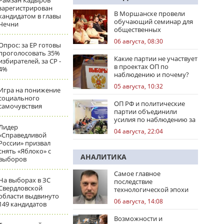
Рамзан Кадыров
зарегистрирован
В Моршанске провели
кандидатом в главы
обучающий семинар для
Чечни
общественных
наблюдателей
06 августа, 08:30
Опрос: за ЕР готовы
проголосовать 35%
Какие партии не участвует
избирателей, за СР -
в проектах ОП по
4%
наблюдению и почему?
05 августа, 10:32
Игра на понижение
социального
ОП РФ и политические
самочувствия
партии объединили
усилия по наблюдению за
Лидер
выборами
04 августа, 22:04
«Справедливой
России» призвал
снять «Яблоко» с
АНАЛИТИКА
выборов
Самое главное
На выборах в ЗС
последствие
Свердловской
технологической эпохи
области выдвинуто
06 августа, 14:08
149 кандидатов
Возможности и