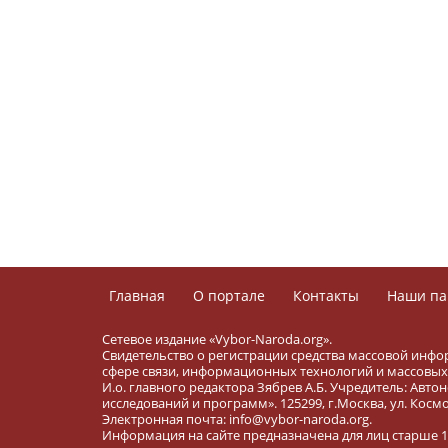
Главная
О портале
Контакты
Наши па
Сетевое издание «Vybor-Naroda.org».
Свидетельство о регистрации средства массовой инфо
сфере связи, информационных технологий и массовых 
И.о. главного редактора Зябрев А.Б. Учредитель: Ав
исследований и программ». 125299, г.Москва, ул. Космона
Электронная почта: info@vybor-naroda.org.
Информация на сайте предназначена для лиц старше 16