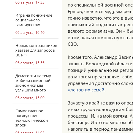
06 августа, 17:33
по специальной военной опе
Ершов, является мудрым реше
Игра на понижение
точно известно, что это в в
социального
привыкший подходить к реше
самочувствия
всякого формализма. Он – 
06 августа, 16:40
в том, какая помощь нужна 
СВО.
Новых контрактников
хватает для запросов
ВС РФ
Кроме того, Александр Васи
06 августа, 15:56
защиты Вологодской области
позиций уникально на регио
Демагогии на тему
во многом представляет собо
мобилизационной
управления достаточно сло
экономики мы
членов их семей
.
услышим много
06 августа, 15:00
Зачастую крайне важно опред
иных грузов вологодским бо
Самое главное
последствие
процессы. И, на мой взгляд, 
технологической
блестяще. И это во многом о
эпохи
накопить в период пандемии
06 августа, 14:08