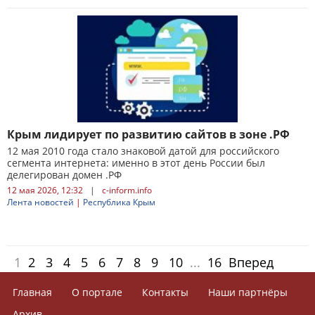
Крым лидирует по развитию сайтов в зоне .РФ
12 мая 2010 года стало знаковой датой для российского
сегмента интернета: именно в этот день России был
делегирован домен .РФ
12 мая 2026, 12:32
|
c-inform.info
Лента новостей
|
Республика Крым
1
2
3
4
5
6
7
8
9
10
...
16
Вперед
Главная
О портале
Контакты
Наши партнёры
Архив