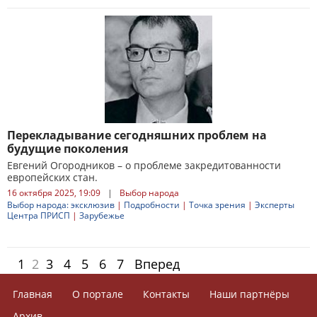
Перекладывание сегодняшних проблем на
будущие поколения
Евгений Огородников – о проблеме закредитованности
европейских стан.
16 октября 2025, 19:09
|
Выбор народа
Выбор народа: эксклюзив
|
Подробности
|
Точка зрения
|
Эксперты
Центра ПРИСП
|
Зарубежье
1
2
3
4
5
6
7
Вперед
Главная
О портале
Контакты
Наши партнёры
Архив