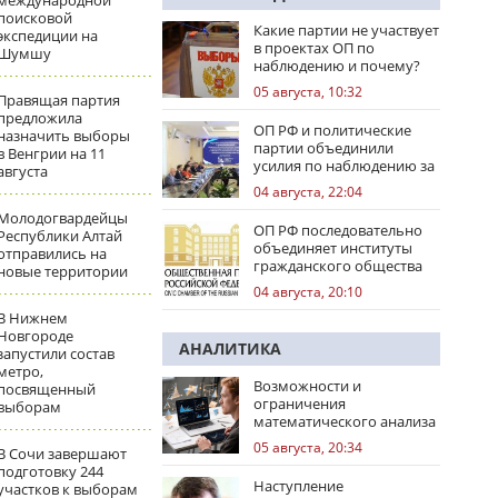
международной
поисковой
Какие партии не участвует
экспедиции на
в проектах ОП по
Шумшу
наблюдению и почему?
05 августа, 10:32
Правящая партия
предложила
ОП РФ и политические
назначить выборы
партии объединили
в Венгрии на 11
усилия по наблюдению за
августа
выборами
04 августа, 22:04
Молодогвардейцы
ОП РФ последовательно
Республики Алтай
объединяет институты
отправились на
гражданского общества
новые территории
04 августа, 20:10
В Нижнем
Новгороде
АНАЛИТИКА
запустили состав
метро,
Возможности и
посвященный
ограничения
выборам
математического анализа
избирательных кампаний
05 августа, 20:34
В Сочи завершают
подготовку 244
Наступление
участков к выборам