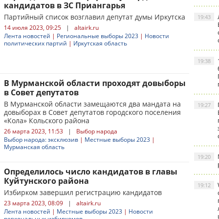
кандидатов в ЗС Приангарья
Партийный список возглавил депутат думы Иркутска
19:43
14 июля 2023, 09:25
|
altairk.ru
Лента новостей
|
Региональные выборы 2023
|
Новости
политических партий
|
Иркутская область
19:38
В Мурманской области проходят довыборы
в Совет депутатов
В Мурманской области замещаются два мандата на
19:27
довыборах в Совет депутатов городского поселения
«Кола» Кольского района
26 марта 2023, 11:53
|
Выбор народа
Выбор народа: эксклюзив
|
Местные выборы 2023
|
Мурманская область
19:20
Определилось число кандидатов в главы
Куйтунского района
19:12
Избирком завершил регистрацию кандидатов
23 марта 2023, 08:09
|
altairk.ru
Лента новостей
|
Местные выборы 2023
|
Новости
региональных избиркомов