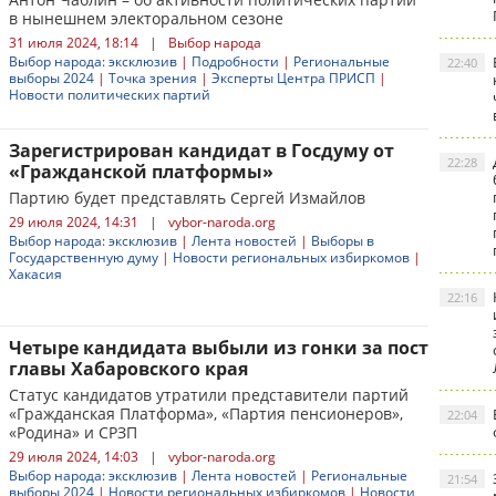
в нынешнем электоральном сезоне
31 июля 2024, 18:14
|
Выбор народа
Выбор народа: эксклюзив
|
Подробности
|
Региональные
22:40
выборы 2024
|
Точка зрения
|
Эксперты Центра ПРИСП
|
Новости политических партий
Зарегистрирован кандидат в Госдуму от
22:28
«Гражданской платформы»
Партию будет представлять Сергей Измайлов
29 июля 2024, 14:31
|
vybor-naroda.org
Выбор народа: эксклюзив
|
Лента новостей
|
Выборы в
Государственную думу
|
Новости региональных избиркомов
|
Хакасия
22:16
Четыре кандидата выбыли из гонки за пост
главы Хабаровского края
Статус кандидатов утратили представители партий
«Гражданская Платформа», «Партия пенсионеров»,
22:04
«Родина» и СРЗП
29 июля 2024, 14:03
|
vybor-naroda.org
Выбор народа: эксклюзив
|
Лента новостей
|
Региональные
21:54
выборы 2024
|
Новости региональных избиркомов
|
Новости