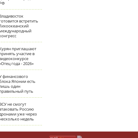
РФ
Владивосток
готовится встретить
Тихоокеанский
международный
конгресс
Курян приглашают
принять участие в
видеоконкурсе
«Отец года - 2026»
У финансового
блока Японии есть
лишь один
правильный путь
ВСУ не смогут
атаковать Россию
дронами уже через
несколько недель