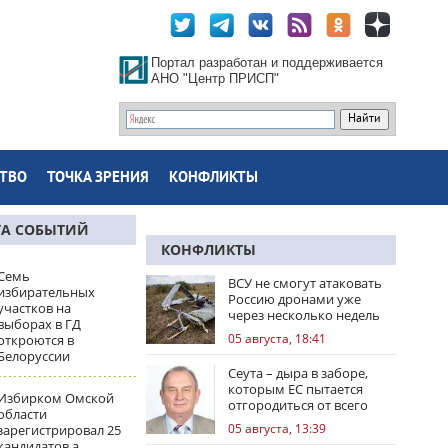
Портал разработан и поддерживается
АНО "Центр ПРИСП"
ТВО
ТОЧКА ЗРЕНИЯ
КОНФЛИКТЫ
ТА СОБЫТИЙ
КОНФЛИКТЫ
Семь
ВСУ не смогут атаковать
избирательных
Россию дронами уже
участков на
через несколько недель
выборах в ГД
05 августа, 18:41
откроются в
Белоруссии
Сеута – дыра в заборе,
которым ЕС пытается
Избирком Омской
отгородиться от всего
области
мира
05 августа, 13:39
зарегистрировал 25
кандидатов а