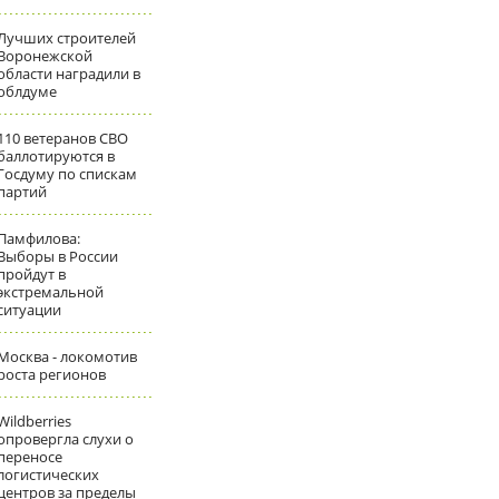
Лучших строителей
Воронежской
области наградили в
облдуме
110 ветеранов СВО
баллотируются в
Госдуму по спискам
партий
Памфилова:
Выборы в России
пройдут в
экстремальной
ситуации
Москва - локомотив
роста регионов
Wildberries
опровергла слухи о
переносе
логистических
центров за пределы