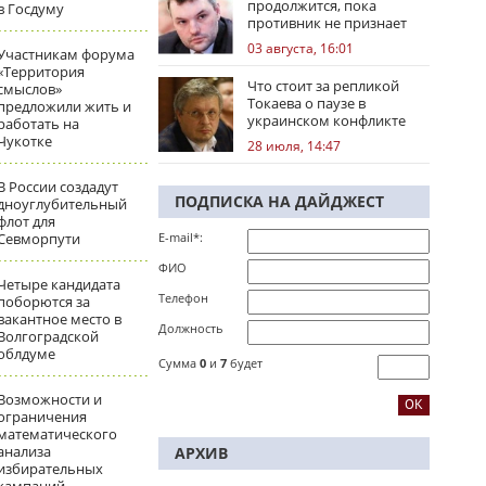
продолжится, пока
в Госдуму
противник не признает
стратегическое
03 августа, 16:01
Участникам форума
поражение
«Территория
Что стоит за репликой
смыслов»
Токаева о паузе в
предложили жить и
украинском конфликте
работать на
Чукотке
28 июля, 14:47
В России создадут
ПОДПИСКА НА ДАЙДЖЕСТ
дноуглубительный
флот для
Севморпути
E-mail*:
ФИО
Четыре кандидата
Телефон
поборются за
вакантное место в
Должность
Волгоградской
облдуме
Сумма
0
и
7
будет
Возможности и
ограничения
математического
анализа
АРХИВ
избирательных