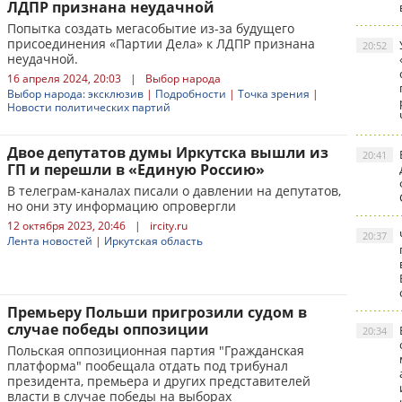
ЛДПР признана неудачной
Попытка создать мегасобытие из-за будущего
присоединения «Партии Дела» к ЛДПР признана
20:52
неудачной.
16 апреля 2024, 20:03
|
Выбор народа
Выбор народа: эксклюзив
|
Подробности
|
Точка зрения
|
Новости политических партий
Двое депутатов думы Иркутска вышли из
20:41
ГП и перешли в «Единую Россию»
В телеграм-каналах писали о давлении на депутатов,
но они эту информацию опровергли
12 октября 2023, 20:46
|
ircity.ru
20:37
Лента новостей
|
Иркутская область
Премьеру Польши пригрозили судом в
случае победы оппозиции
20:34
Польская оппозиционная партия "Гражданская
платформа" пообещала отдать под трибунал
президента, премьера и других представителей
власти в случае победы на выборах