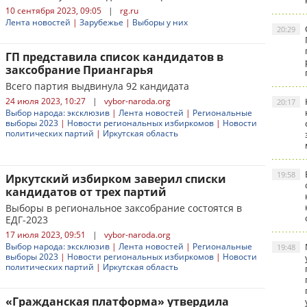
10 сентября 2023, 09:05
|
rg.ru
Лента новостей
|
Зарубежье
|
Выборы у них
20:29
ГП представила список кандидатов в
заксобрание Приангарья
Всего партия выдвинула 92 кандидата
24 июля 2023, 10:27
|
vybor-naroda.org
20:17
Выбор народа: эксклюзив
|
Лента новостей
|
Региональные
выборы 2023
|
Новости региональных избиркомов
|
Новости
политических партий
|
Иркутская область
19:58
Иркутский избирком заверил списки
кандидатов от трех партий
Выборы в региональное заксобрание состоятся в
ЕДГ-2023
17 июля 2023, 09:51
|
vybor-naroda.org
Выбор народа: эксклюзив
|
Лента новостей
|
Региональные
19:48
выборы 2023
|
Новости региональных избиркомов
|
Новости
политических партий
|
Иркутская область
«Гражданская платформа» утвердила