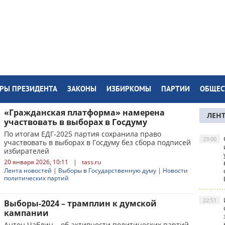
РЫ ПРЕЗИДЕНТА
ЗАКОНЫ
ИЗБИРКОМЫ
ПАРТИИ
ОБЩЕС
«Гражданская платформа» намерена
ЛЕН
участвовать в выборах в Госдуму
По итогам ЕДГ-2025 партия сохранила право
23:00
участвовать в выборах в Госдуму без сбора подписей
избирателей
20 января 2026, 10:11
|
tass.ru
Лента новостей
|
Выборы в Государственную думу
|
Новости
политических партий
22:51
Выборы-2024 – трамплин к думской
кампании
Антон Чаблин – об активности политических партий