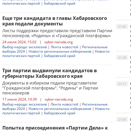
политических партий
|
Хабаровский край
Еще три кандидата в главы Хабаровского
края подали документы
21:42
Листы поддержки предоставили представили Партии
пенсионеров, «Родины» и «Гражданской платформы»
24 июля 2024, 15:02
|
vybor-naroda.org
Выбор народа: эксклюзив
|
Лента новостей
|
Региональные
выборы 2024
|
Новости региональных избиркомов
|
Новости
политических партий
|
Хабаровский край
21:29
Три партии выдвинули кандидатов в
губернаторы Хабаровского края
Документы в избирком подали представители
21:17
"Гражданской платформы", "Родины" и Партии
пенсионеров
17 июня 2024, 10:39
|
vybor-naroda.org
Выбор народа: эксклюзив
|
Лента новостей
|
Региональные
выборы 2024
|
Новости региональных избиркомов
|
Новости
политических партий
|
Хабаровский край
21:05
Попытка присоединения «Партии Дела» к