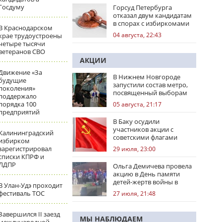
Госдуму
Горсуд Петербурга
отказал двум кандидатам
в спорах с избиркомами
В Краснодарском
04 августа, 22:43
крае трудоустроены
четыре тысячи
ветеранов СВО
АКЦИИ
Движение «За
В Нижнем Новгороде
будущие
запустили состав метро,
поколения»
посвященный выборам
поддержало
порядка 100
05 августа, 21:17
предприятий
В Баку осудили
участников акции с
Калининградский
советскими флагами
избирком
зарегистрировал
29 июля, 23:00
списки КПРФ и
ЛДПР
Ольга Демичева провела
акцию в День памяти
детей-жертв войны в
В Улан-Удэ проходит
Донбассе
фестиваль ТОС
27 июля, 21:48
Завершился II заезд
МЫ НАБЛЮДАЕМ