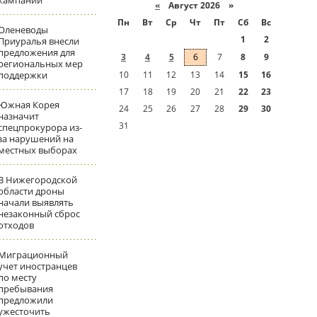
кампаний
«
Август 2026 »
Пн
Вт
Ср
Чт
Пт
Сб
Вс
Оленеводы
1
2
Приуралья внесли
предложения для
3
4
5
6
7
8
9
региональных мер
поддержки
10
11
12
13
14
15
16
17
18
19
20
21
22
23
Южная Корея
24
25
26
27
28
29
30
назначит
31
спецпрокурора из-
за нарушений на
местных выборах
В Нижегородской
области дроны
начали выявлять
незаконный сброс
отходов
Миграционный
учет иностранцев
по месту
пребывания
предложили
ужесточить