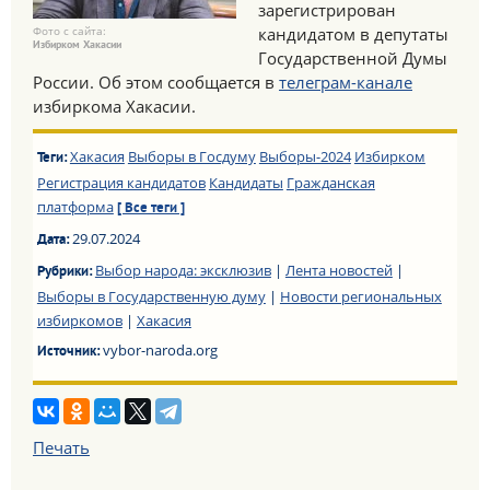
зарегистрирован
Фото с сайта:
кандидатом в депутаты
Избирком Хакасии
Государственной Думы
России. Об этом сообщается в
телеграм-канале
избиркома Хакасии.
Хакасия
Выборы в Госдуму
Выборы-2024
Избирком
Теги:
Регистрация кандидатов
Кандидаты
Гражданская
платформа
[ Все теги ]
29.07.2024
Дата:
Выбор народа: эксклюзив
|
Лента новостей
|
Рубрики:
Выборы в Государственную думу
|
Новости региональных
избиркомов
|
Хакасия
vybor-naroda.org
Источник:
Печать