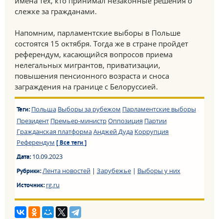
имена тех, кто принимал незаконные решения о
слежке за гражданами.
Напомним, парламентские выборы в Польше
состоятся 15 октября. Тогда же в стране пройдет
референдум, касающийся вопросов приема
нелегальных мигрантов, приватизации,
повышения пенсионного возраста и сноса
заграждения на границе с Белоруссией.
Польша
Выборы за рубежом
Парламентские выборы
Теги:
Президент
Премьер-министр
Оппозиция
Партии
Гражданская платформа
Анджей Дуда
Коррупция
Референдум
[ Все теги ]
10.09.2023
Дата:
Лента новостей
|
Зарубежье
|
Выборы у них
Рубрики:
rg.ru
Источник: