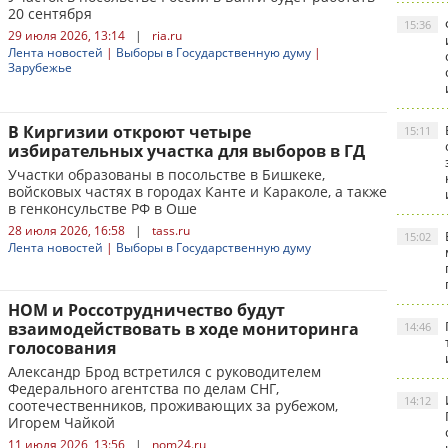
20 сентября
15:36
29 июля 2026, 13:14
|
ria.ru
Лента новостей
|
Выборы в Государственную думу
|
Зарубежье
В Киргизии откроют четыре
15:11
избирательных участка для выборов в ГД
Участки образованы в посольстве в Бишкеке,
войсковых частях в городах Канте и Караколе, а также
в генконсульстве РФ в Оше
28 июля 2026, 16:58
|
tass.ru
15:02
Лента новостей
|
Выборы в Государственную думу
НОМ и Россотрудничество будут
взаимодействовать в ходе мониторинга
14:46
голосования
Александр Брод встретился с руководителем
Федерального агентства по делам СНГ,
14:12
соотечественников, проживающих за рубежом,
Игорем Чайкой
11 июля 2026, 13:56
|
nom24.ru