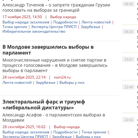
08:36
Александр Точенов – о запрете гражданам Грузии
голосовать на выборах за границей
17 ноября 2025, 14:50
|
Выбор народа
Выбор народа: эксклюзив
|
Подробности
|
Лента новостей
|
Точка зрения
|
Эксперты Центра ПРИСП
|
Зарубежье
|
Избирательное законодательство
08:24
В Молдове завершились выборы в
парламент
Многочисленные нарушения и снятие партии в
23:01
процессе голосования – в Молдове завершились
выборы в парламент
28 сентября 2025, 22:14
|
nom24.ru
Лента новостей
|
Зарубежье
|
Выборы у них
22:49
Электоральный фарс и триумф
«либеральной диктатуры»
Александр Асафов - о парламентских выборах в
Молдавии
22:42
28 сентября 2025, 16:02
|
Выбор народа
Выбор народа: эксклюзив
|
Подробности
|
Точка зрения
|
Эксперты Центра ПРИСП
|
Зарубежье
|
Выборы у них