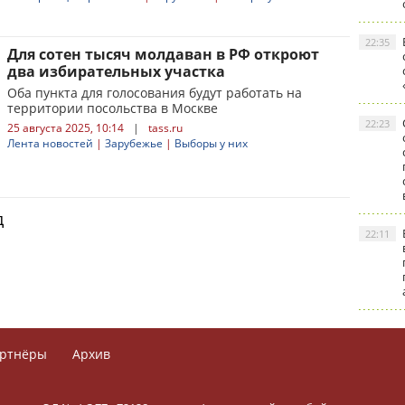
22:35
Для сотен тысяч молдаван в РФ откроют
два избирательных участка
Оба пункта для голосования будут работать на
территории посольства в Москве
22:23
25 августа 2025, 10:14
|
tass.ru
Лента новостей
|
Зарубежье
|
Выборы у них
д
22:11
ртнёры
Архив