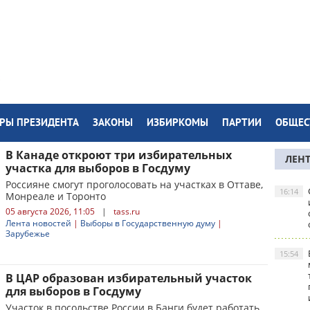
РЫ ПРЕЗИДЕНТА
ЗАКОНЫ
ИЗБИРКОМЫ
ПАРТИИ
ОБЩЕС
В Канаде откроют три избирательных
ЛЕН
участка для выборов в Госдуму
Россияне смогут проголосовать на участках в Оттаве,
16:14
Монреале и Торонто
05 августа 2026, 11:05
|
tass.ru
Лента новостей
|
Выборы в Государственную думу
|
Зарубежье
15:54
В ЦАР образован избирательный участок
для выборов в Госдуму
Участок в посольстве России в Банги будет работать