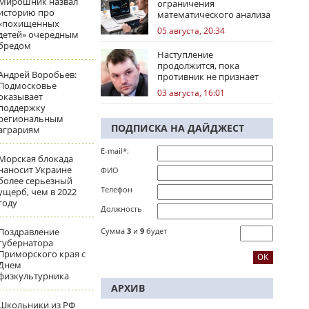
Мирошник назвал
ограничения
историю про
математического анализа
«похищенных
избирательных кампаний
05 августа, 20:34
детей» очередным
бредом
Наступление
продолжится, пока
Андрей Воробьев:
противник не признает
Подмосковье
стратегическое
03 августа, 16:01
оказывает
поражение
поддержку
региональным
ПОДПИСКА НА ДАЙДЖЕСТ
аграриям
E-mail*:
Морская блокада
наносит Украине
ФИО
более серьезный
Телефон
ущерб, чем в 2022
году
Должность
Поздравление
Сумма
3
и
9
будет
губернатора
Приморского края с
Днем
физкультурника
АРХИВ
Школьники из РФ