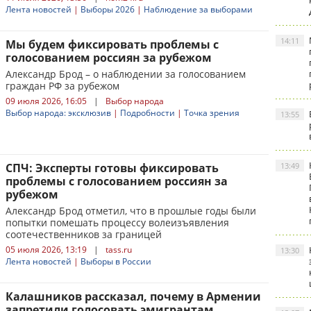
Лента новостей
|
Выборы 2026
|
Наблюдение за выборами
14:11
Мы будем фиксировать проблемы с
голосованием россиян за рубежом
Александр Брод – о наблюдении за голосованием
граждан РФ за рубежом
09 июля 2026, 16:05
|
Выбор народа
Выбор народа: эксклюзив
|
Подробности
|
Точка зрения
13:55
СПЧ: Эксперты готовы фиксировать
13:49
проблемы с голосованием россиян за
рубежом
Александр Брод отметил, что в прошлые годы были
попытки помешать процессу волеизъявления
соотечественников за границей
05 июля 2026, 13:19
|
tass.ru
13:30
Лента новостей
|
Выборы в России
Калашников рассказал, почему в Армении
запретили голосовать эмигрантам