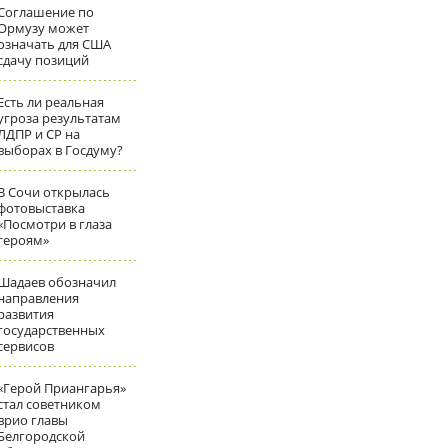
Соглашение по
Ормузу может
означать для США
сдачу позиций
Есть ли реальная
угроза результатам
ЛДПР и СР на
выборах в Госдуму?
В Сочи открылась
фотовыставка
«Посмотри в глаза
героям»
Шадаев обозначил
направления
развития
государственных
сервисов
«Герой Приангарья»
стал советником
врио главы
Белгородской