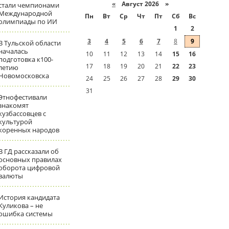
«
Август 2026 »
стали чемпионами
Международной
Пн
Вт
Ср
Чт
Пт
Сб
Вс
олимпиады по ИИ
1
2
3
4
5
6
7
8
9
В Тульской области
началась
10
11
12
13
14
15
16
подготовка к100-
17
18
19
20
21
22
23
летию
Новомосковска
24
25
26
27
28
29
30
31
Этнофестивали
знакомят
кузбассовцев с
культурой
коренных народов
В ГД рассказали об
основных правилах
оборота цифровой
валюты
История кандидата
Куликова – не
ошибка системы