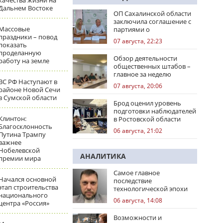
качества жизни на
Дальнем Востоке
ОП Сахалинской области
заключила соглашение с
Массовые
партиями о
праздники – повод
сотрудничестве на
07 августа, 22:23
показать
выборах
проделанную
Обзор деятельности
работу на земле
общественных штабов –
главное за неделю
ВС РФ Наступают в
07 августа, 20:06
районе Новой Сечи
в Сумской области
Брод оценил уровень
подготовки наблюдателей
Клинтон:
в Ростовской области
Благосклонность
06 августа, 21:02
Путина Трампу
важнее
Нобелевской
АНАЛИТИКА
премии мира
Самое главное
Начался основной
последствие
этап строительства
технологической эпохи
национального
06 августа, 14:08
центра «Россия»
Возможности и