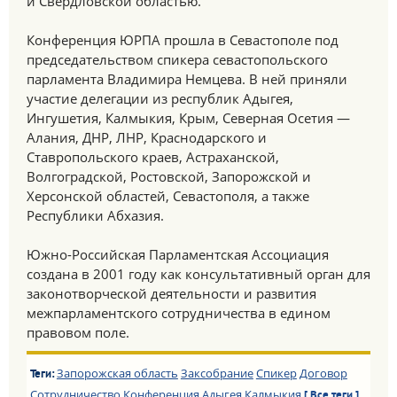
и Свердловской областью.
Конференция ЮРПА прошла в Севастополе под
председательством спикера севастопольского
парламента Владимира Немцева. В ней приняли
участие делегации из республик Адыгея,
Ингушетия, Калмыкия, Крым, Северная Осетия —
Алания, ДНР, ЛНР, Краснодарского и
Ставропольского краев, Астраханской,
Волгоградской, Ростовской, Запорожской и
Херсонской областей, Севастополя, а также
Республики Абхазия.
Южно-Российская Парламентская Ассоциация
создана в 2001 году как консультативный орган для
законотворческой деятельности и развития
межпарламентского сотрудничества в едином
правовом поле.
Запорожская область
Заксобрание
Спикер
Договор
Теги:
Сотрудничество
Конференция
Адыгея
Калмыкия
[ Все теги ]