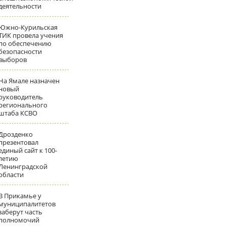
деятельности
Южно-Курильская
ТИК провела учения
по обеспечению
безопасности
выборов
На Ямале назначен
новый
руководитель
регионального
штаба КСВО
Дрозденко
презентовал
единый сайт к 100-
летию
Ленинградской
области
В Прикамье у
муниципалитетов
заберут часть
полномочий