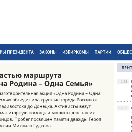
РЫ ПРЕЗИДЕНТА
ЗАКОНЫ
ИЗБИРКОМЫ
ПАРТИИ
ОБЩЕС
ЛЕН
частью маршрута
на Родина – Одна Семья»
12:54
лаготворительная акция «Одна Родина – Одна
емья» объединила крупные города России от
ладивостока до Донецка. Активисты везут
12:51
уманитарную помощь и машины для наших
ойцов. Пробег посвящен памяти дважды Героя
оссии Михаила Гудкова.