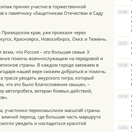
кипаж принял участие в торжественной
12:45
в к памятнику «Защитникам Отечества» в Саду
в Приморском крае, уже проехали через
ркутск, Красноярск, Новосибирск, Омск и Тюмень.
12:37
 всем, что Россия – это большая семья. У
лание помочь военнослужащим на передовой и
егионов страны. В каждом городе заезжаем в
12:29
агодаря нашей вере сможем добраться и помочь.
а трассе увидеть амурского тигра, который
м, что это было благословение свыше», –
ер автопробега, ветеран боевых действий,
12:18
ов».
а, участники переосмыслили масштаб страны.
 зимний период, где большая часть маршрута
 смогли увидеть и насладиться красотой
12:02