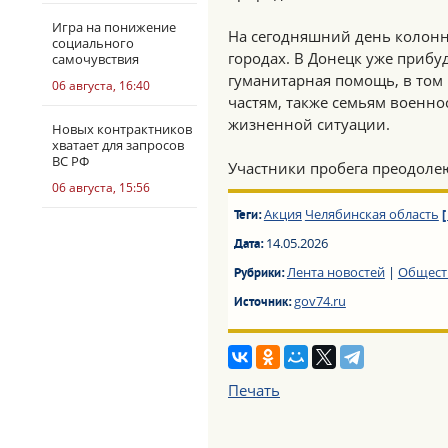
Игра на понижение
На сегодняшний день колонна
социального
городах. В Донецк уже прибуд
самочувствия
гуманитарная помощь, в том
06 августа, 16:40
частям, также семьям военно
жизненной ситуации.
Новых контрактников
хватает для запросов
ВС РФ
Участники пробега преодолею
06 августа, 15:56
Акция
Челябинская область
Теги:
[
14.05.2026
Дата:
Лента новостей
|
Общест
Рубрики:
gov74.ru
Источник:
Печать