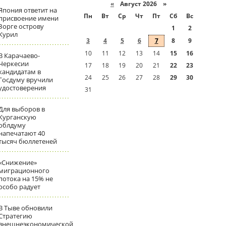
«
Август 2026 »
Япония ответит на
Пн
Вт
Ср
Чт
Пт
Сб
Вс
присвоение имени
Зорге острову
1
2
Курил
3
4
5
6
7
8
9
10
11
12
13
14
15
16
В Карачаево-
Черкесии
17
18
19
20
21
22
23
кандидатам в
24
25
26
27
28
29
30
Госдуму вручили
удостоверения
31
Для выборов в
Курганскую
облдуму
напечатают 40
тысяч бюллетеней
«Снижение»
миграционного
потока на 15% не
особо радует
В Тыве обновили
Стратегию
внешнеэкономической