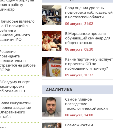
молодежи Воркуты
взял в работу
Брод оценил уровень
министр
подготовки наблюдателей
в Ростовской области
Приморье взлетело
06 августа, 21:02
на 17 позиций в
рейтинге
В Моршанске провели
инновационного
обучающий семинар для
развития РФ
общественных
наблюдателей
06 августа, 08:30
Решение
президента
Какие партии не участвует
положительно
в проектах ОП по
отразится на работе
наблюдению и почему?
ВС РФ
05 августа, 10:32
В Госдуму внесут
законопроект
АНАЛИТИКА
об отмене ЕГЭ
Самое главное
Глава Ингушетии
последствие
провел заседание
технологической эпохи
Оперативного
06 августа, 14:08
штаба
Возможности и