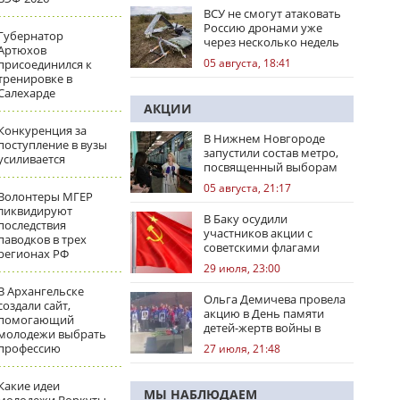
ВСУ не смогут атаковать
Россию дронами уже
Губернатор
через несколько недель
Артюхов
05 августа, 18:41
присоединился к
тренировке в
Салехарде
АКЦИИ
Конкуренция за
В Нижнем Новгороде
поступление в вузы
запустили состав метро,
усиливается
посвященный выборам
05 августа, 21:17
Волонтеры МГЕР
ликвидируют
В Баку осудили
последствия
участников акции с
паводков в трех
советскими флагами
регионах РФ
29 июля, 23:00
В Архангельске
Ольга Демичева провела
создали сайт,
акцию в День памяти
помогающий
детей-жертв войны в
молодежи выбрать
Донбассе
профессию
27 июля, 21:48
Какие идеи
МЫ НАБЛЮДАЕМ