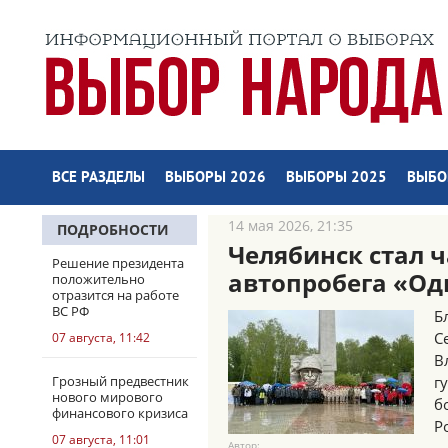
ВСЕ РАЗДЕЛЫ
ВЫБОРЫ 2026
ВЫБОРЫ 2025
ВЫБО
14 мая 2026, 21:35
ПОДРОБНОСТИ
Челябинск стал 
Решение президента
автопробега «Од
положительно
отразится на работе
ВС РФ
Б
С
07 августа, 11:42
В
Грозный предвестник
г
нового мирового
б
финансового кризиса
Р
07 августа, 11:01
Автор: