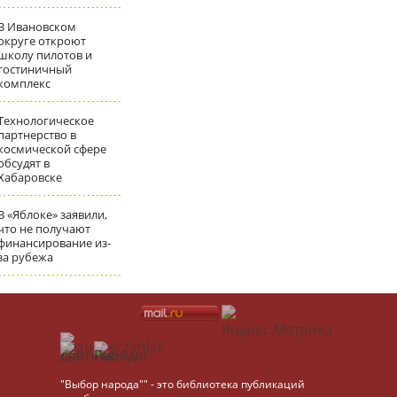
В Ивановском
округе откроют
школу пилотов и
гостиничный
комплекс
Технологическое
партнерство в
космической сфере
обсудят в
Хабаровске
В «Яблоке» заявили,
что не получают
финансирование из-
за рубежа
"Выбор народа"" - это библиотека публикаций