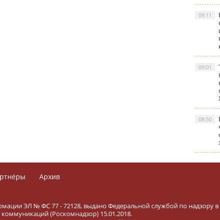
09:11
09:01
08:50
ртнёры
Архив
рмации ЭЛ № ФС 77 - 72128, выдано Федеральной службой по надзору в
коммуникаций (Роскомнадзор) 15.01.2018.