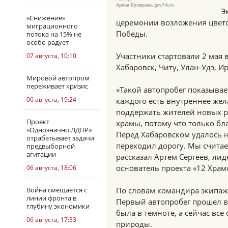
Арина Бухарова, gov74.ru
Э
«Снижение»
церемонии возложения цвето
миграционного
Победы.
потока на 15% не
особо радует
Участники стартовали 2 мая 
07 августа, 10:10
Хабаровск, Читу, Улан-Удэ, И
Мировой автопром
переживает кризис
«Такой автопробег показывает
06 августа, 19:24
каждого есть внутреннее же
поддержать жителей новых р
Проект
храмы, потому что только бл
«Однозначно.ЛДПР»
Перед Хабаровском удалось н
отрабатывает задачи
переходил дорогу. Мы считае
предвыборной
агитации
рассказал Артем Сергеев, лид
основатель проекта «12 Храм
06 августа, 18:06
Война смещается с
По словам командира экипаж
линии фронта в
Первый автопробег прошел в
глубину экономики
была в темноте, а сейчас все
06 августа, 17:33
природы.