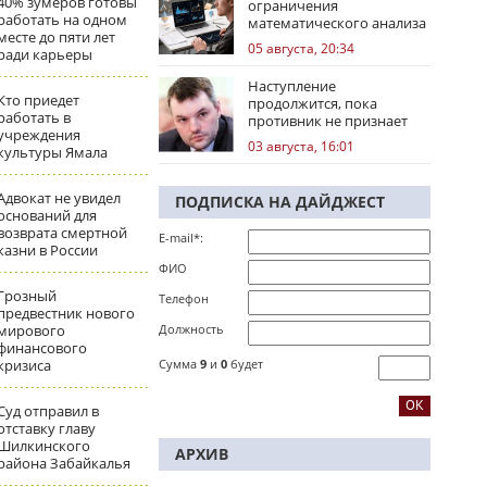
40% зумеров готовы
ограничения
работать на одном
математического анализа
месте до пяти лет
избирательных кампаний
05 августа, 20:34
ради карьеры
Наступление
Кто приедет
продолжится, пока
работать в
противник не признает
учреждения
стратегическое
03 августа, 16:01
культуры Ямала
поражение
Адвокат не увидел
ПОДПИСКА НА ДАЙДЖЕСТ
оснований для
возврата смертной
E-mail*:
казни в России
ФИО
Грозный
Телефон
предвестник нового
мирового
Должность
финансового
кризиса
Сумма
9
и
0
будет
Суд отправил в
отставку главу
Шилкинского
АРХИВ
района Забайкалья