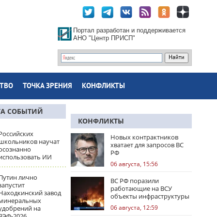
Портал разработан и поддерживается
АНО "Центр ПРИСП"
ТВО
ТОЧКА ЗРЕНИЯ
КОНФЛИКТЫ
ТА СОБЫТИЙ
КОНФЛИКТЫ
Российских
Новых контрактников
школьников научат
хватает для запросов ВС
осознанно
РФ
использовать ИИ
06 августа, 15:56
Путин лично
ВС РФ поразили
запустит
работающие на ВСУ
Находкинский завод
объекты инфраструктуры
минеральных
и центры логистики
06 августа, 12:59
удобрений на
ВЭФ-2026