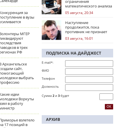
Салехарде
ограничения
математического анализа
избирательных кампаний
Конкуренция за
05 августа, 20:34
поступление в вузы
усиливается
Наступление
продолжится, пока
противник не признает
Волонтеры МГЕР
стратегическое
ликвидируют
03 августа, 16:01
поражение
последствия
паводков в трех
регионах РФ
ПОДПИСКА НА ДАЙДЖЕСТ
E-mail*:
В Архангельске
создали сайт,
ФИО
помогающий
молодежи выбрать
Телефон
профессию
Должность
Какие идеи
Сумма
2
и
3
будет
молодежи Воркуты
взял в работу
министр
АРХИВ
Приморье взлетело
на 17 позиций в