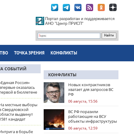
Портал разработан и поддерживается
АНО "Центр ПРИСП"
ТВО
ТОЧКА ЗРЕНИЯ
КОНФЛИКТЫ
ТА СОБЫТИЙ
КОНФЛИКТЫ
«Единая Россия»
Новых контрактников
впервые оказалась
хватает для запросов ВС
первой в бюллетене
РФ
06 августа, 15:56
На местные выборы
в Свердловской
ВС РФ поразили
области выдвинут
работающие на ВСУ
1581 кандидат
объекты инфраструктуры
и центры логистики
06 августа, 12:59
Интрига в борьбе