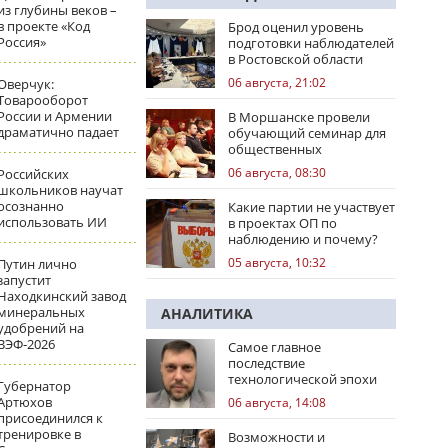
из глубины веков –
в проекте «Код
Брод оценил уровень
Россия»
подготовки наблюдателей
в Ростовской области
06 августа, 21:02
Оверчук:
Товарооборот
России и Армении
В Моршанске провели
драматично падает
обучающий семинар для
общественных
наблюдателей
06 августа, 08:30
Российских
школьников научат
осознанно
Какие партии не участвует
использовать ИИ
в проектах ОП по
наблюдению и почему?
05 августа, 10:32
Путин лично
запустит
Находкинский завод
минеральных
АНАЛИТИКА
удобрений на
ВЭФ-2026
Самое главное
последствие
технологической эпохи
Губернатор
Артюхов
06 августа, 14:08
присоединился к
тренировке в
Возможности и