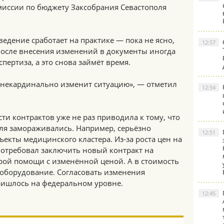
миссии по бюджету Заксобрания Севастополя
едение сработает на практике — пока не ясно,
12:57
 после внесения изменений в документы иногда
пертиза, а это снова займёт время.
е некардинально изменит ситуацию», — отметил
12:54
и контрактов уже не раз приводила к тому, что
ля замораживались. Например, серьёзно
12:51
екты медицинского кластера. Из-за роста цен на
отребовал заключить новый контракт на
рой помощи с изменённой ценой. А в стоимость
оборудование. Согласовать изменения
ришлось на федеральном уровне.
12:45