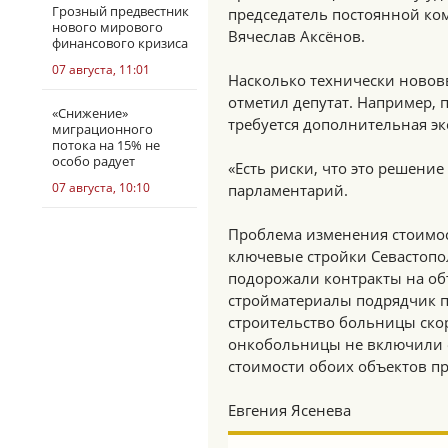
Грозный предвестник
председатель постоянной ко
нового мирового
Вячеслав Аксёнов.
финансового кризиса
07 августа, 11:01
Насколько технически нововв
отметил депутат. Например,
«Снижение»
требуется дополнительная экс
миграционного
потока на 15% не
особо радует
«Есть риски, что это решени
07 августа, 10:10
парламентарий.
Проблема изменения стоимост
ключевые стройки Севастопо
подорожали контракты на объ
стройматериалы подрядчик п
строительство больницы ско
онкобольницы не включили 
стоимости обоих объектов п
Евгения Ясенева