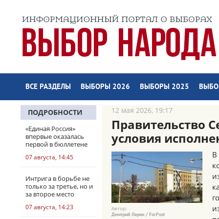
ВСЕ РАЗДЕЛЫ
ВЫБОРЫ 2026
ВЫБОРЫ 2025
ВЫБО
12 мая 2026, 19:17
ПОДРОБНОСТИ
Правительство С
«Единая Россия»
условия исполне
впервые оказалась
первой в бюллетене
В
07 августа, 14:45
к
и
Интрига в борьбе не
только за третье, но и
к
за второе место
г
07 августа, 14:23
и
Автор:
Дмитрий Ларин / ForPost