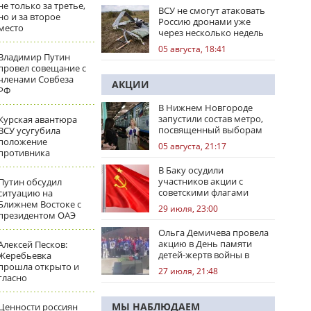
не только за третье,
ВСУ не смогут атаковать
но и за второе
Россию дронами уже
место
через несколько недель
05 августа, 18:41
Владимир Путин
провел совещание с
членами Совбеза
АКЦИИ
РФ
В Нижнем Новгороде
запустили состав метро,
Курская авантюра
посвященный выборам
ВСУ усугубила
положение
05 августа, 21:17
противника
В Баку осудили
участников акции с
Путин обсудил
советскими флагами
ситуацию на
Ближнем Востоке с
29 июля, 23:00
президентом ОАЭ
Ольга Демичева провела
акцию в День памяти
Алексей Песков:
детей-жертв войны в
Жеребьевка
Донбассе
прошла открыто и
27 июля, 21:48
гласно
МЫ НАБЛЮДАЕМ
Ценности россиян