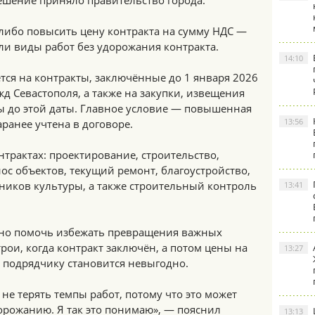
ешение приняло правительство города.
 либо повысить цену контракта на сумму НДС —
ли виды работ без удорожания контракта.
14:10
тся на контракты, заключённые до 1 января 2026
жд Севастополя, а также на закупки, извещения
 до этой даты. Главное условие — повышенная
13:56
аранее учтена в договоре.
нтрактах: проектирование, строительство,
нос объектов, текущий ремонт, благоустройство,
ников культуры, а также строительный контроль
13:41
жно помочь избежать превращения важных
рои, когда контракт заключён, а потом цены на
13:27
ь подрядчику становится невыгодно.
не терять темпы работ, потому что это может
орожанию. Я так это понимаю», — пояснил
13:13