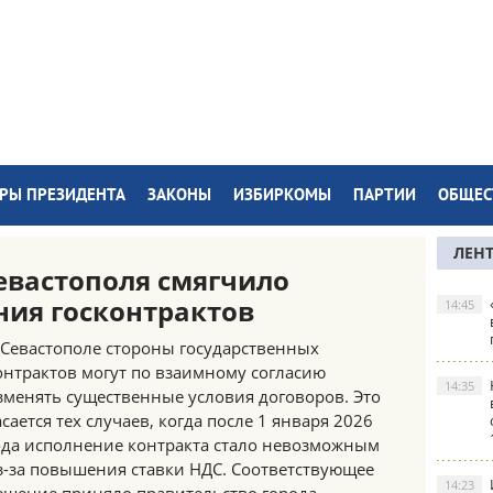
РЫ ПРЕЗИДЕНТА
ЗАКОНЫ
ИЗБИРКОМЫ
ПАРТИИ
ОБЩЕС
ЛЕН
евастополя смягчило
ния госконтрактов
14:45
 Севастополе стороны государственных
онтрактов могут по взаимному согласию
14:35
зменять существенные условия договоров. Это
асается тех случаев, когда после 1 января 2026
ода исполнение контракта стало невозможным
з-за повышения ставки НДС. Соответствующее
14:23