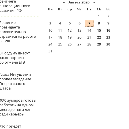
рейтинге
«
Август 2026 »
инновационного
Пн
Вт
Ср
Чт
Пт
Сб
Вс
развития РФ
1
2
Решение
3
4
5
6
7
8
9
президента
10
11
12
13
14
15
16
положительно
отразится на работе
17
18
19
20
21
22
23
ВС РФ
24
25
26
27
28
29
30
31
В Госдуму внесут
законопроект
об отмене ЕГЭ
Глава Ингушетии
провел заседание
Оперативного
штаба
40% зумеров готовы
работать на одном
месте до пяти лет
ради карьеры
Кто приедет