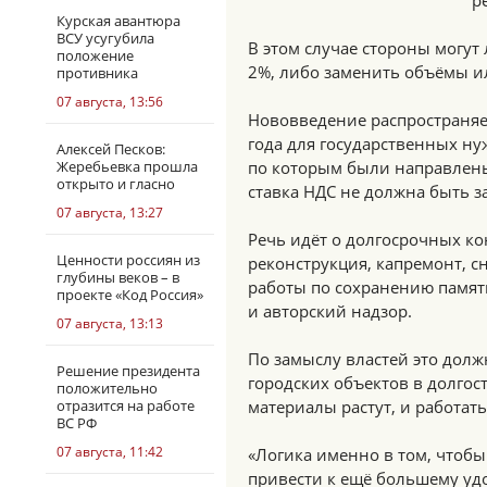
р
Курская авантюра
ВСУ усугубила
В этом случае стороны могут
положение
2%, либо заменить объёмы и
противника
07 августа, 13:56
Нововведение распространяе
года для государственных ну
Алексей Песков:
Жеребьевка прошла
по которым были направлены
открыто и гласно
ставка НДС не должна быть з
07 августа, 13:27
Речь идёт о долгосрочных ко
Ценности россиян из
реконструкция, капремонт, с
глубины веков – в
работы по сохранению памят
проекте «Код Россия»
и авторский надзор.
07 августа, 13:13
По замыслу властей это дол
Решение президента
городских объектов в долгост
положительно
отразится на работе
материалы растут, и работат
ВС РФ
07 августа, 11:42
«Логика именно в том, чтобы 
привести к ещё большему уд