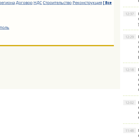
региона
Договор
НДС
Строительство
Реконструкция
[ Все
12:37
ополь
12:29
12:18
12:02
11:48