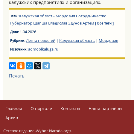
калужских предприятиях и организациях.
Калужская область
Мордовия
Сотрудничество
Теги:
Губернатор
Шапша Владислав
Здунов Артем
[ Все теги ]
1.04.2026
Дата:
Лента новостей
|
Калужская область
|
Мордовия
Рубрики:
admoblkaluga.ru
Источник:
Печать
Главная
О портале
Контакты
Наши партнёры
Архив
Сетевое издание «Vybor-Naroda.org».