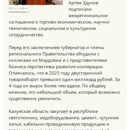
Артём Здунов
Фото с сайта:
подписали
admoblkaluga.ru
межрегиональное
соглашение о торгово-экономическом, научно-
техническом, социальном и культурном
сотрудничестве.
Перед его заключением губернатор и члены
регионального Правительства обсудили с
коллегами из Мордовии и с представителями
бизнеса перспективы развития кооперации.
Отмечалось, что в 2025 году двусторонний
товарооборот превысил один миллиард рублей. За
4 года он вырос более чем вдвое. По общему
мнению, это небольшой объём, который возможно
существенно увеличить.
Калужская область закупает в республике
светотехнику, медоборудование, цемент, чугунное
литьё, кабельно-проводниковую продукцию и