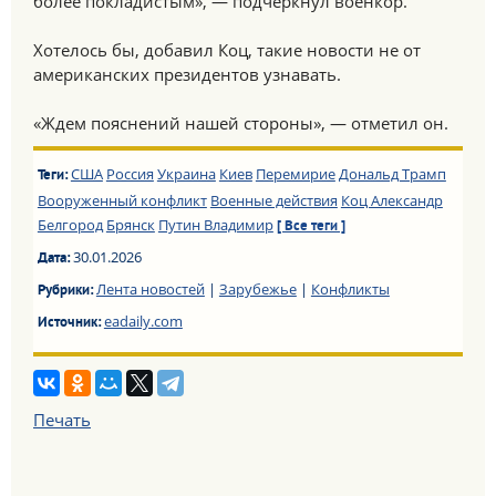
более покладистым», — подчеркнул военкор.
Хотелось бы, добавил Коц, такие новости не от
американских президентов узнавать.
«Ждем пояснений нашей стороны», — отметил он.
США
Россия
Украина
Киев
Перемирие
Дональд Трамп
Теги:
Вооруженный конфликт
Военные действия
Коц Александр
Белгород
Брянск
Путин Владимир
[ Все теги ]
30.01.2026
Дата:
Лента новостей
|
Зарубежье
|
Конфликты
Рубрики:
eadaily.com
Источник:
Печать