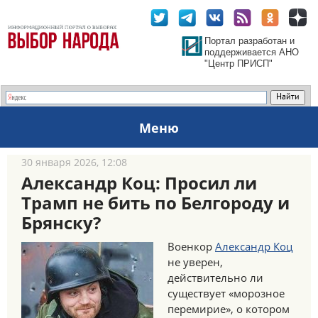
Портал разработан и
поддерживается АНО
"Центр ПРИСП"
Меню
30 января 2026, 12:08
Александр Коц: Просил ли
Трамп не бить по Белгороду и
Брянску?
Военкор
Александр Коц
не уверен,
действительно ли
существует «морозное
перемирие», о котором