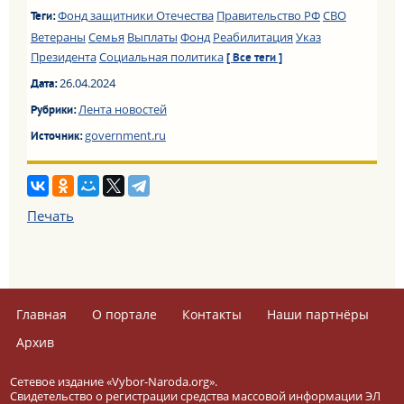
Фонд защитники Отечества
Правительство РФ
СВО
Теги:
Ветераны
Семья
Выплаты
Фонд
Реабилитация
Указ
Президента
Социальная политика
[ Все теги ]
26.04.2024
Дата:
Лента новостей
Рубрики:
government.ru
Источник:
Печать
Главная
О портале
Контакты
Наши партнёры
Архив
Сетевое издание «Vybor-Naroda.org».
Свидетельство о регистрации средства массовой информации ЭЛ