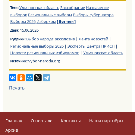
Ульяновская область
Заксобрание
Назначение
Теги:
выборов
Региональные выборы
Выборы губернатора
Выборы-2026
Избирком
[ Все теги ]
15.06.2026
Дата:
Выбор народа: эксклюзив
|
Лента новостей
|
Рубрики:
Региональные выборы 2026
|
Эксперты Центра ПРИСП
|
Новости региональных избиркомов
|
Ульяновская область
vybor-naroda.org
Источник:
Печать
Главная
О портале
Контакты
Наши партнёры
Архив