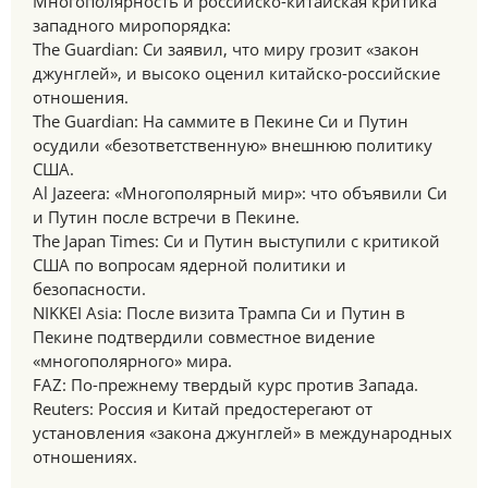
Многополярность и российско-китайская критика
западного миропорядка:
The Guardian: Си заявил, что миру грозит «закон
джунглей», и высоко оценил китайско-российские
отношения.
The Guardian: На саммите в Пекине Си и Путин
осудили «безответственную» внешнюю политику
США.
Al Jazeera: «Многополярный мир»: что объявили Си
и Путин после встречи в Пекине.
The Japan Times: Си и Путин выступили с критикой
США по вопросам ядерной политики и
безопасности.
NIKKEI Asia: После визита Трампа Си и Путин в
Пекине подтвердили совместное видение
«многополярного» мира.
FAZ: По-прежнему твердый курс против Запада.
Reuters: Россия и Китай предостерегают от
установления «закона джунглей» в международных
отношениях.