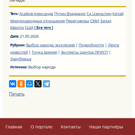
Асафов Александр
Путин Владимир
Си Цзиньпин
Китай
Теги:
Международные отношения
Переговоры
СМИ
Запад
Европа
США
[ Все теги ]
21.05.2026
Дата:
Выбор народа: эксклюзив
|
Подробности
|
Лента
Рубрики:
новостей
|
Точка зрения
|
Эксперты Центра ПРИСП
|
Зарубежье
Выбор народа
Источник:
Печать
Главная
О портале
Контакты
Наши партнёры