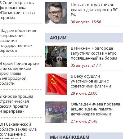
В Сочи открылась
Новых контрактников
фотовыставка
хватает для запросов ВС
«Посмотри в глаза
РФ
героям»
06 августа, 15:56
Шадаев обозначил
направления
АКЦИИ
развития
государственных
В Нижнем Новгороде
сервисов
запустили состав метро,
посвященный выборам
«Герой Приангарья»
05 августа, 21:17
стал советником
врио главы
В Баку осудили
Белгородской
участников акции с
области
советскими флагами
29 июля, 23:00
В Кирове прошла
стратегическая
Ольга Демичева провела
сессия проекта
акцию в День памяти
«Переправа»
детей-жертв войны в
Донбассе
27 июля, 21:48
ОП Сахалинской
области заключила
соглашение с
МЫ НАБЛЮДАЕМ