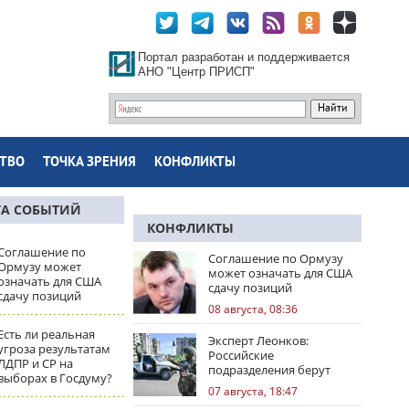
Портал разработан и поддерживается
АНО "Центр ПРИСП"
ТВО
ТОЧКА ЗРЕНИЯ
КОНФЛИКТЫ
ТА СОБЫТИЙ
КОНФЛИКТЫ
Соглашение по
Соглашение по Ормузу
Ормузу может
может означать для США
означать для США
сдачу позиций
сдачу позиций
08 августа, 08:36
Есть ли реальная
Эксперт Леонков:
угроза результатам
Российские
ЛДПР и СР на
подразделения берут
выборах в Госдуму?
Доброполье в клещи
07 августа, 18:47