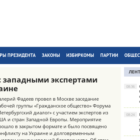
РЫ ПРЕЗИДЕНТА
ЗАКОНЫ
ИЗБИРКОМЫ
ПАРТИИ
ОБЩЕС
ЛЕН
с западными экспертами
аине
08:36
алерий Фадеев провел в Москве заседание
абочей группы «Гражданское общество» Форума
Петербургский диалог» с участием экспертов из
08:24
ША и стран Западной Европы. Мероприятие
рошло в закрытом формате и было посвящено
онфликту на Украине и долговременным