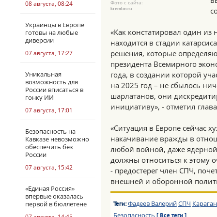
в
Фото с сайта:
08 августа, 08:24
kremlin.ru
с
Украинцы в Европе
«Как констатировал один из 
готовы на любые
диверсии
находится в стадии катарсис
решения, которые определяю
07 августа, 17:27
президента Всемирного экон
Уникальная
года, в создании которой уч
возможность для
на 2025 год – не сбылось нич
России вписаться в
шарлатанов, они дискредити
гонку ИИ
инициативу», - отметил глава
07 августа, 17:01
«Ситуация в Европе сейчас ху
Безопасность на
накачивание вражды в отнош
Кавказе невозможно
обеспечить без
любой войной, даже ядерной.
России
должны относиться к этому о
07 августа, 15:42
- предостерег член СПЧ, поч
внешней и оборонной полити
«Единая Россия»
впервые оказалась
Фадеев Валерий
СПЧ
Караган
первой в бюллетене
Теги:
Безопасность
[ Все теги ]
07 августа, 14:45