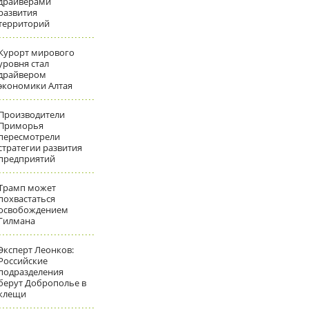
драйверами
развития
территорий
Курорт мирового
уровня стал
драйвером
экономики Алтая
Производители
Приморья
пересмотрели
стратегии развития
предприятий
Трамп может
похвастаться
освобождением
Гилмана
Эксперт Леонков:
Российские
подразделения
берут Доброполье в
клещи