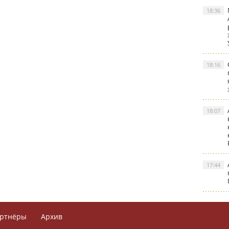
18:36
18:16
18:07
17:44
ртнёры
Архив