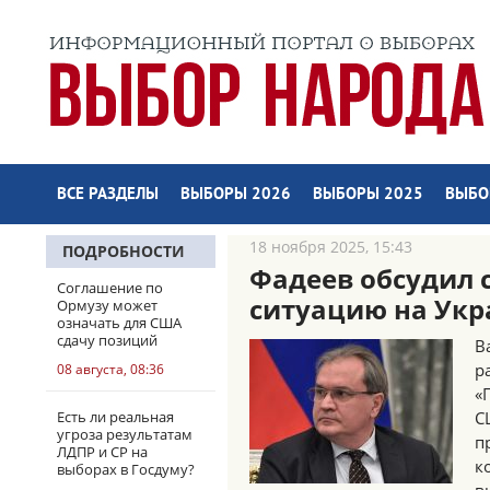
ВСЕ РАЗДЕЛЫ
ВЫБОРЫ 2026
ВЫБОРЫ 2025
ВЫБО
18 ноября 2025, 15:43
ПОДРОБНОСТИ
Фадеев обсудил 
Соглашение по
ситуацию на Укр
Ормузу может
означать для США
сдачу позиций
В
р
08 августа, 08:36
«
Есть ли реальная
С
угроза результатам
п
ЛДПР и СР на
к
выборах в Госдуму?