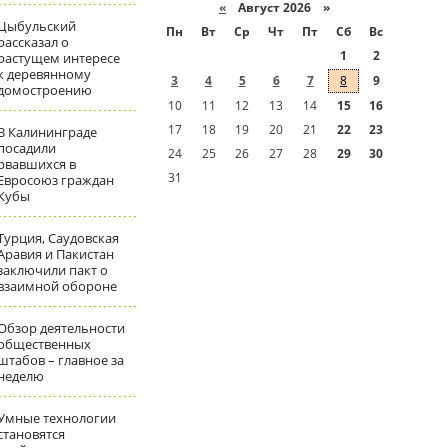
«
Август 2026 »
Цыбульский
Пн
Вт
Ср
Чт
Пт
Сб
Вс
рассказал о
1
2
растущем интересе
к деревянному
3
4
5
6
7
8
9
домостроению
10
11
12
13
14
15
16
17
18
19
20
21
22
23
В Калининграде
посадили
24
25
26
27
28
29
30
рвавшихся в
31
Евросоюз граждан
Кубы
Турция, Саудовская
Аравия и Пакистан
заключили пакт о
взаимной обороне
Обзор деятельности
общественных
штабов – главное за
неделю
Умные технологии
становятся