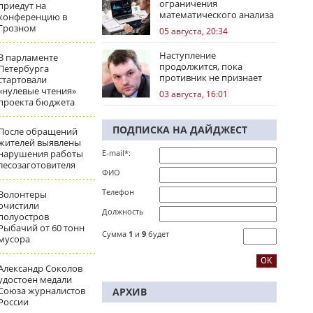
ограничения
приедут на
математического анализа
конференцию в
избирательных кампаний
Грозном
05 августа, 20:34
Наступление
В парламенте
продолжится, пока
Петербурга
противник не признает
стартовали
стратегическое
«нулевые чтения»
03 августа, 16:01
поражение
проекта бюджета
ПОДПИСКА НА ДАЙДЖЕСТ
После обращений
жителей выявлены
нарушения работы
E-mail*:
лесозаготовителя
ФИО
Телефон
Волонтеры
очистили
Должность
полуостров
Рыбачий от 60 тонн
Сумма
1
и
9
будет
мусора
Александр Соколов
удостоен медали
Союза журналистов
АРХИВ
России