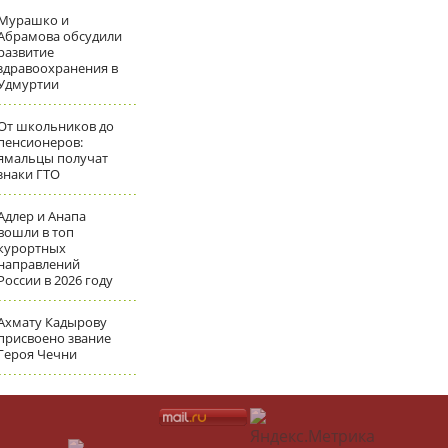
Мурашко и
Абрамова обсудили
развитие
здравоохранения в
Удмуртии
От школьников до
пенсионеров:
ямальцы получат
знаки ГТО
Адлер и Анапа
вошли в топ
курортных
направлений
России в 2026 году
Ахмату Кадырову
присвоено звание
Героя Чечни