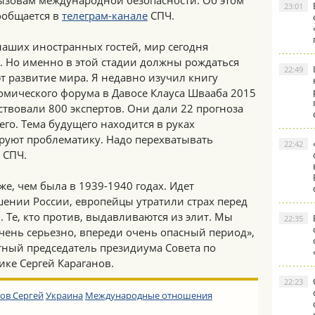
ызовам международной безопасности. Об этом
23:01
ообщается в
телеграм-канале
СПЧ.
наших иностранных гостей, мир сегодня
а. Но именно в этой стадии должны рождаться
22:49
т развитие мира. Я недавно изучил книгу
омического форума в Давосе Клауса Швааба 2015
аствовали 800 экспертов. Они дали 22 прогноза
его. Тема будущего находится в руках
руют проблематику. Надо перехватывать
22:42
 СПЧ.
же, чем была в 1939-1940 годах. Идет
ении России, европейцы утратили страх перед
 Те, кто против, выдавливаются из элит. Мы
22:35
чень серьезно, впереди очень опасный период»,
етный председатель президиума Совета по
ке Сергей Караганов.
22:23
ов Сергей
Украина
Международные отношения