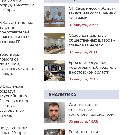
партиями о
сотрудничестве на
ОП Сахалинской области
выборах
заключила соглашение с
партиями о
В Котласе прошла
сотрудничестве на
07 августа, 22:23
встреча
выборах
представителей
Обзор деятельности
правительства с
общественных штабов –
активом ЕР
главное за неделю
07 августа, 20:06
Волонтеры
помогают
Брод оценил уровень
тюменцам,
подготовки наблюдателей
оказавшимся в зоне
в Ростовской области
паводка
06 августа, 21:02
В Смоленске
создадут
АНАЛИТИКА
крупнейший в
Европе кластер
Самое главное
огранки
последствие
драгоценных
технологической эпохи
камней
06 августа, 14:08
Представители
Возможности и
около 20 стран