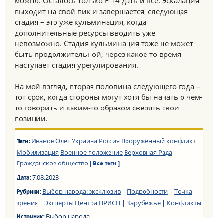
можно. Осталось только F-14 дать и все. Эскалация
выходит на свой пик и завершается, следующая
стадия – это уже кульминация, когда
дополнительные ресурсы вводить уже
невозможно. Стадия кульминация тоже не может
быть продолжительной, через какое-то время
наступает стадия урегулирования.
На мой взгляд, вторая половина следующего года –
тот срок, когда стороны могут хотя бы начать о чем-
то говорить и каким-то образом сверять свои
позиции.
Иванов Олег
Украина
Россия
Вооруженный конфликт
Теги:
Мобилизация
Военное положение
Верховная Рада
Гражданское общество
[ Все теги ]
7.08.2023
Дата:
Выбор народа: эксклюзив
|
Подробности
|
Точка
Рубрики:
зрения
|
Эксперты Центра ПРИСП
|
Зарубежье
|
Конфликты
Выбор народа
Источник: