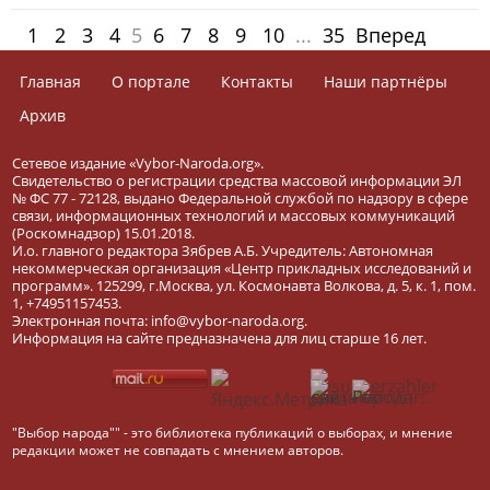
1
2
3
4
5
6
7
8
9
10
...
35
Вперед
Главная
О портале
Контакты
Наши партнёры
Архив
Сетевое издание «Vybor-Naroda.org».
Свидетельство о регистрации средства массовой информации ЭЛ
№ ФС 77 - 72128, выдано Федеральной службой по надзору в сфере
связи, информационных технологий и массовых коммуникаций
(Роскомнадзор) 15.01.2018.
И.о. главного редактора Зябрев А.Б. Учредитель: Автономная
некоммерческая организация «Центр прикладных исследований и
программ». 125299, г.Москва, ул. Космонавта Волкова, д. 5, к. 1, пом.
1, +74951157453.
Электронная почта: info@vybor-naroda.org.
Информация на сайте предназначена для лиц старше 16 лет.
"Выбор народа"" - это библиотека публикаций о выборах, и мнение
редакции может не совпадать с мнением авторов.