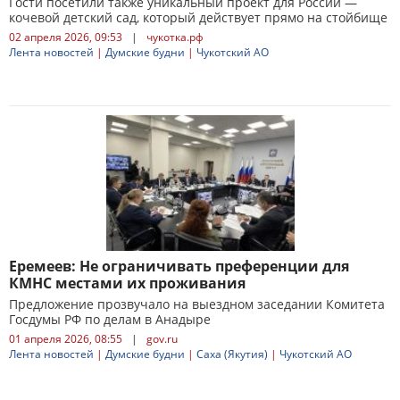
Гости посетили также уникальный проект для России —
кочевой детский сад, который действует прямо на стойбище
02 апреля 2026, 09:53
|
чукотка.рф
Лента новостей
|
Думские будни
|
Чукотский АО
Еремеев: Не ограничивать преференции для
КМНС местами их проживания
Предложение прозвучало на выездном заседании Комитета
Госдумы РФ по делам в Анадыре
01 апреля 2026, 08:55
|
gov.ru
Лента новостей
|
Думские будни
|
Саха (Якутия)
|
Чукотский АО