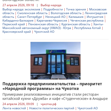
27 апреля 2026, 09:18
|
Выбор народа
Выбор народа: эксклюзив
|
Подробности
|
Точка зрения
|
Московская
область
|
Смоленская область
|
Вологодская область
|
Ленинградская
область
|
Санкт-Петербург
|
Ненецкий АО
|
Калмыкия
|
Ингушетия
|
Кабардино-Балкария
|
Карачаево-Черкесия
|
Чеченская республика
|
Пермский край
|
Пензенская область
|
Курганская область
|
Ханты-
Мансийский автономный округ (ХМАО) - Югра
|
Республика Алтай
|
Красноярский край
|
Чукотский АО
Поддержка предпринимательства – приоритет
«Народной программы» на Чукотке
Примерами реализованных инициатив стали ресторан
китайской кухни «Дружба» и кафе «Студенческое» в Анадыре
24 апреля 2026, 09:09
|
чукотка.рф
Лента новостей
|
Новости политических партий
|
Чукотский АО