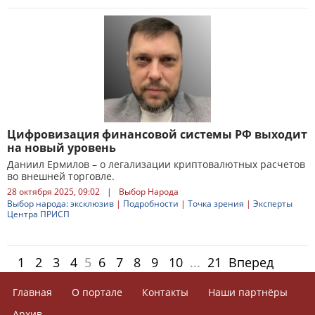
Цифровизация финансовой системы РФ выходит
на новый уровень
Даниил Ермилов – о легализации криптовалютных расчетов
во внешней торговле.
28 октября 2025, 09:02
|
Выбор Народа
Выбор народа: эксклюзив
|
Подробности
|
Точка зрения
|
Эксперты
Центра ПРИСП
1
2
3
4
5
6
7
8
9
10
...
21
Вперед
Главная
О портале
Контакты
Наши партнёры
Архив