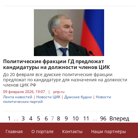
Политические фракции ГД предложат
кандидатуры на должности членов ЦИК
До 20 февраля все думские политические фракции
предложат по кандидатуре для назначения на должности
членов ЦИК РФ
09 февраля 2026, 19:07
|
pnp.ru
Лента новостей
|
Новости ЦИК
|
Думские будни
|
Новости
политических партий
1
...
3
4
5
6
7
8
9
10
11
...
96
Вперед
Главная
О портале
Контакты
Наши партнёры