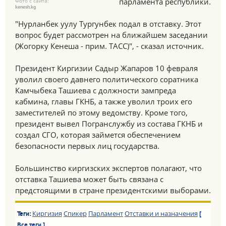
парламента республики.
Фото с сайта:
kenesh.kg
"Нурланбек уулу Тургунбек подал в отставку. Этот
вопрос будет рассмотрен на ближайшем заседании
(Жогорку Кенеша - прим. ТАСС)", - сказал источник.
Президент Киргизии Садыр Жапаров 10 февраля
уволил своего давнего политического соратника
Камчыбека Ташиева с должности зампреда
кабмина, главы ГКНБ, а также уволил троих его
заместителей по этому ведомству. Кроме того,
президент вывел Погранслужбу из состава ГКНБ и
создал СГО, которая займется обеспечением
безопасности первых лиц государства.
Большинство киргизских экспертов полагают, что
отставка Ташиева может быть связана с
предстоящими в стране президентскими выборами.
Киргизия
Спикер
Парламент
Отставки и назначения
Теги:
[
Все теги ]